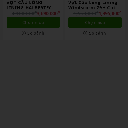
ỢT CẦU LÔNG
Vợt Cầu Lông Lining
Vợt
INING HALBERTEC
Windstorm 79H Chính
Tu
000 II CHÍNH HÃNG
₫
₫
Hãng
₫
₫
Ch
4,100,000
3,690,000
1,550,000
1,395,000
1
Chọn mua
Chọn mua
So sánh
So sánh