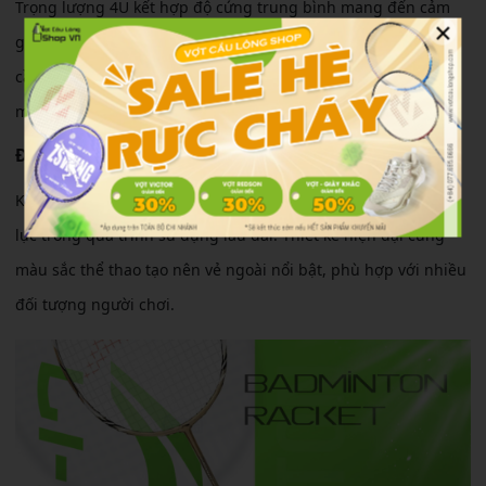
Trọng lượng 4U kết hợp độ cứng trung bình mang đến cảm
×
giác cầm nắm nhẹ nhàng. Người chơi có thể dễ dàng xử lý
cầu nhanh trên lưới hoặc thực hiện các pha điều cầu liên tục
mà không gây mỏi tay.
Độ bền & thiết kế
Khung Carbon Graphite giúp tăng độ bền và khả năng chịu
lực trong quá trình sử dụng lâu dài. Thiết kế hiện đại cùng
màu sắc thể thao tạo nên vẻ ngoài nổi bật, phù hợp với nhiều
đối tượng người chơi.