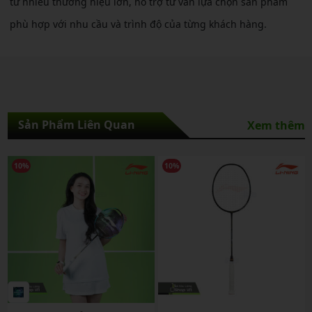
từ nhiều thương hiệu lớn, hỗ trợ tư vấn lựa chọn sản phẩm
phù hợp với nhu cầu và trình độ của từng khách hàng.
Sản Phẩm Liên Quan
Xem thêm
%
10%
10%