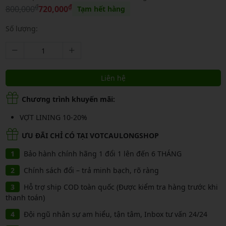
₫
₫
800,000
720,000
Tạm hết hàng
Số lượng:
Liên hệ
Chương trình khuyến mãi:
VỢT LINING 10-20%
ƯU ĐÃI CHỈ CÓ TẠI VOTCAULONGSHOP
Bảo hành chính hãng 1 đổi 1 lên đến 6 THÁNG
Chính sách đổi – trả minh bạch, rõ ràng
Hỗ trợ ship COD toàn quốc (Được kiểm tra hàng trước khi
thanh toán)
Đội ngũ nhân sự am hiểu, tận tâm, Inbox tư vấn 24/24