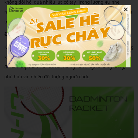
không đòi hỏi quá nhiều lực cổ tay. Trọng lượng 4U nhẹ
×
nhàng giúp người chơi xoay chuyển linh hoạt và hạn chế tình
trạng mỏi tay khi chơi trong thời gian dài.
Độ bền & thiết kế
Khung và thân vợt được chế tạo từ Carbon Graphite giúp tăng
khả năng chịu lực và độ bền tổng thể. Thiết kế thể thao hiện
đại kết hợp màu sắc nổi bật mang lại vẻ ngoài năng động,
phù hợp với nhiều đối tượng người chơi.