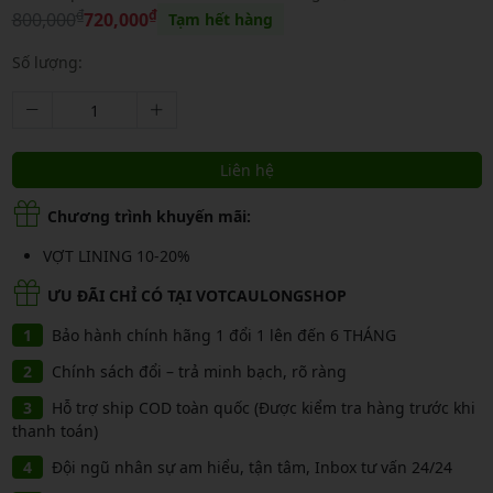
₫
₫
800,000
720,000
Tạm hết hàng
Số lượng:
Liên hệ
Chương trình khuyến mãi:
VỢT LINING 10-20%
ƯU ĐÃI CHỈ CÓ TẠI VOTCAULONGSHOP
Bảo hành chính hãng 1 đổi 1 lên đến 6 THÁNG
Chính sách đổi – trả minh bạch, rõ ràng
Hỗ trợ ship COD toàn quốc (Được kiểm tra hàng trước khi
thanh toán)
Đội ngũ nhân sự am hiểu, tận tâm, Inbox tư vấn 24/24