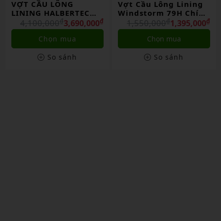
Vợt Cầu Lông Lining
Vợt Cầu Lông Lining
Windstorm 79H Chính
Turbo Charging 50d
G
₫
Hãng
₫
₫
Chính Hãng
₫
₫
0
1,550,000
1,395,000
1,750,000
1,575,000
Chọn mua
Chọn mua
So sánh
So sánh