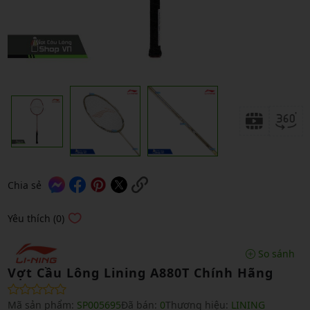
Chia sẻ
Yêu thích (0)
So sánh
Vợt Cầu Lông Lining A880T Chính Hãng
Mã sản phẩm:
SP005695
Đã bán:
0
Thương hiệu:
LINING