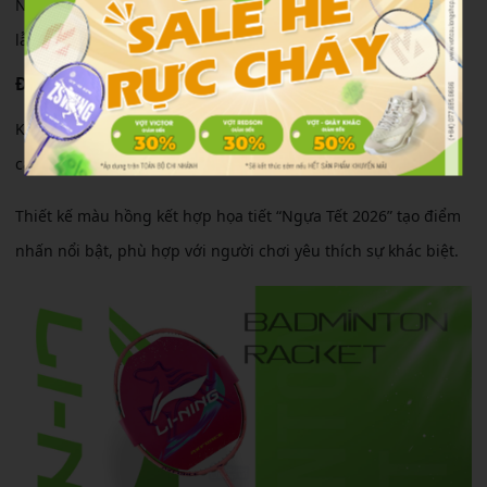
Người chơi dễ làm quen, kiểm soát cầu tốt trong cả tấn công
lẫn phòng thủ.
Độ bền & thiết kế
Khung vợt carbon cao cấp giúp tăng độ bền và ổn định khi
căng ở mức cao.
Thiết kế màu hồng kết hợp họa tiết “Ngựa Tết 2026” tạo điểm
nhấn nổi bật, phù hợp với người chơi yêu thích sự khác biệt.