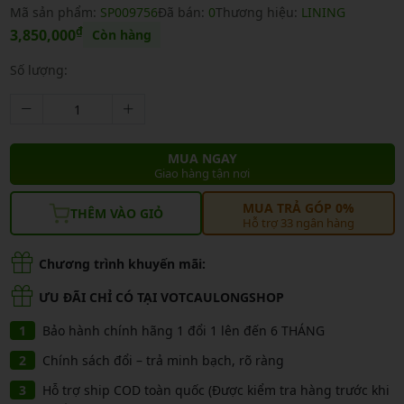
Mã sản phẩm:
SP009756
Đã bán:
0
Thương hiệu:
LINING
₫
3,850,000
Còn hàng
Số lượng:
MUA NGAY
Giao hàng tận nơi
MUA TRẢ GÓP 0%
THÊM VÀO GIỎ
Hỗ trợ 33 ngân hàng
Chương trình khuyến mãi:
ƯU ĐÃI CHỈ CÓ TẠI VOTCAULONGSHOP
Bảo hành chính hãng 1 đổi 1 lên đến 6 THÁNG
Chính sách đổi – trả minh bạch, rõ ràng
Hỗ trợ ship COD toàn quốc (Được kiểm tra hàng trước khi