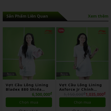
Sản Phẩm Liên Quan
Xem thêm
10%
10%
Vợt Cầu Lông Lining
Vợt Cầu Lông Lining
Axforce Jr Chính
3d Calibar 800 Chính
Hãng
₫
₫
Hãng
₫
₫
1,150,000
1,035,000
3,900,000
3,510,000
Chọn mua
Liên hệ