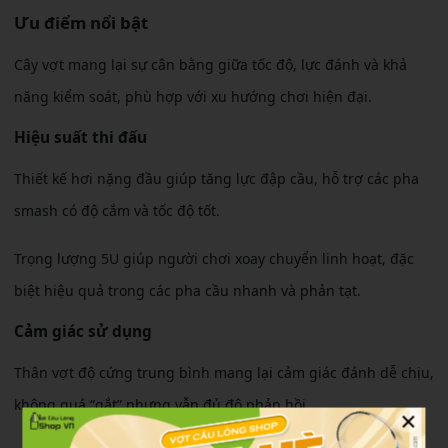
Ưu điểm nổi bật
Cây vợt mang lại sự cân bằng giữa tốc độ, lực đánh và khả
năng kiểm soát, phù hợp với xu hướng chơi hiện đại.
Hiệu suất thi đấu
Thiết kế hơi nặng đầu giúp tăng lực đập cầu, hỗ trợ các pha
smash có độ cắm và tốc độ tốt.
Trọng lượng 5U giúp người chơi xoay chuyển linh hoạt, đặc
biệt hiệu quả trong các pha cầu nhanh và phản tạt.
Cảm giác sử dụng
Thân vợt độ cứng trung bình mang lại cảm giác đánh dễ chịu,
không quá “gắt” nhưng vẫn đủ độ phản hồi.
×