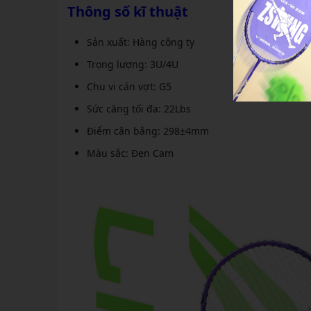
Thông số kĩ thuật
Sản xuất: Hàng công ty
Trọng lượng: 3U/4U
Chu vi cán vợt: G5
Sức căng tối đa: 22Lbs
Điểm cân bằng: 298±4mm
Màu sắc: Đen Cam