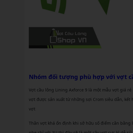
Nhóm đối tượng phù hợp với
vợt c
Vợt cầu lông Lining Axforce 9 là một mẫu vợt giá rẻ
vợt được sản xuất từ những sợi Crom siêu dẫn, kết
vợt
Thân vợt khá ổn định khi sở hữu số điểm cân bằng l
nhẹ chỉ với 3U thì đây sẽ là một cây vợt cực kì dễ 