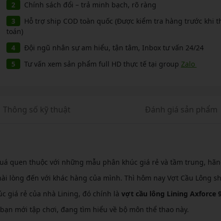
Chính sách đổi – trả minh bạch, rõ ràng
Hỗ trợ ship COD toàn quốc (Được kiểm tra hàng trước khi 
toán)
Đội ngũ nhân sự am hiểu, tận tâm, Inbox tư vấn 24/24
Tư vấn xem sản phẩm full HD thực tế tại group
Zalo
Thông số kỹ thuật
Đánh giá sản phẩm
quá quen thuộc với những mẫu phân khúc giá rẻ và tầm trung, hãn
hài lòng đến với khác hàng của mình. Thì hôm nay Vợt Cầu Lông sh
 giá rẻ của nhà Lining, đó chính là
vợt cầu lông Lining Axforce 9
ạn mới tập chơi, đang tìm hiểu về bộ môn thể thao này.