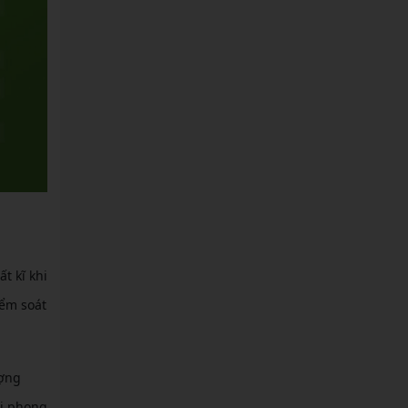
t kĩ khi
iểm soát
ượng
ơi phong