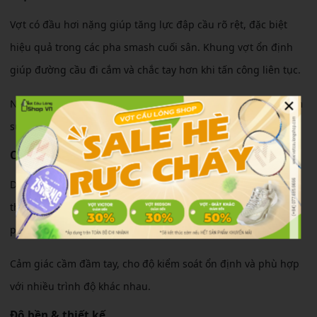
Vợt có đầu hơi nặng giúp tăng lực đập cầu rõ rệt, đặc biệt
hiệu quả trong các pha smash cuối sân. Khung vợt ổn định
giúp đường cầu đi cắm và chắc tay hơn khi tấn công liên tục.
×
Ngoài ra, thân vợt có độ đàn hồi tốt giúp người chơi tiết kiệm
sức khi phông cầu và phản tạt nhanh ở cường độ cao.
Cảm giác sử dụng
Dù thiên công nhưng cây vợt vẫn giữ được độ linh hoạt cần
thiết. Người chơi có thể dễ dàng xoay trở trong các pha
phòng thủ hoặc bắt lưới nhanh.
Cảm giác cầm đầm tay, cho độ kiểm soát ổn định và phù hợp
với nhiều trình độ khác nhau.
Độ bền & thiết kế