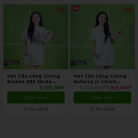
10%
10%
Vợt Cầu Lông Lining
Vợt Cầu Lông Lining
Axforce Jr Chính
3d Calibar 800 Chính
Hãng
₫
₫
Hãng
₫
₫
1,150,000
1,035,000
3,900,000
3,510,000
Chọn mua
Liên hệ
So sánh
So sánh