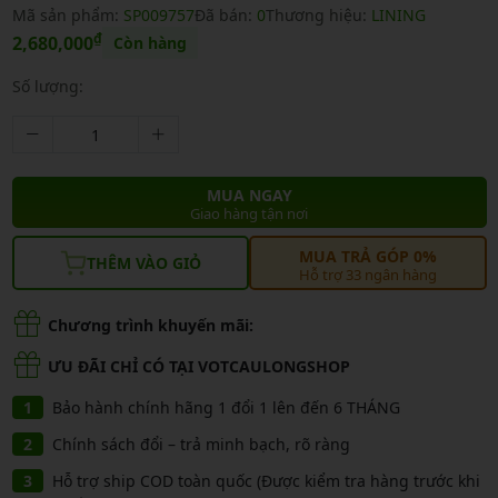
Mã sản phẩm:
SP009757
Đã bán:
0
Thương hiệu:
LINING
₫
2,680,000
Còn hàng
Số lượng:
MUA NGAY
Giao hàng tận nơi
MUA TRẢ GÓP 0%
THÊM VÀO GIỎ
Hỗ trợ 33 ngân hàng
Chương trình khuyến mãi:
ƯU ĐÃI CHỈ CÓ TẠI VOTCAULONGSHOP
Bảo hành chính hãng 1 đổi 1 lên đến 6 THÁNG
Chính sách đổi – trả minh bạch, rõ ràng
Hỗ trợ ship COD toàn quốc (Được kiểm tra hàng trước khi