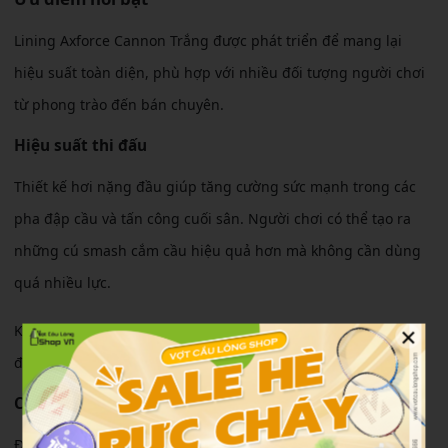
Lining Axforce Cannon Trắng được phát triển để mang lại
hiệu suất toàn diện, phù hợp với nhiều đối tượng người chơi
từ phong trào đến bán chuyên.
Hiệu suất thi đấu
Thiết kế hơi nặng đầu giúp tăng cường sức mạnh trong các
pha đập cầu và tấn công cuối sân. Người chơi có thể tạo ra
những cú smash cắm cầu hiệu quả hơn mà không cần dùng
quá nhiều lực.
×
Khả năng truyền lực tốt giúp các pha phông cầu và điều cầu
đạt độ sâu và ổn định cao.
Cảm giác sử dụng
Độ cứng trung bình giúp cây vợt dễ làm quen và không quá