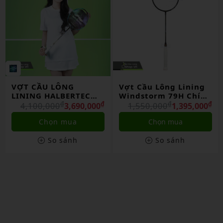
Vợt Cầu Lông Lining
Vợt Cầu Lông Lining
Windstorm 79H Chính
Turbo Charging 50d
Hãng
₫
₫
Chính Hãng
₫
₫
1,550,000
1,395,000
1,750,000
1,575,000
Chọn mua
Chọn mua
So sánh
So sánh