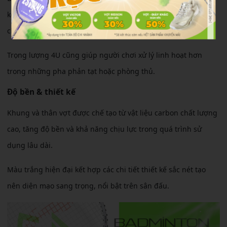
kén người chơi. Vợt hỗ trợ lực tốt, mang lại cảm giác đánh
chắc tay và dễ kiểm soát trong các tình huống cầu nhanh.
Trọng lượng 4U cũng giúp người chơi xử lý linh hoạt hơn
trong những pha phản tạt hoặc phòng thủ.
Độ bền & thiết kế
Khung và thân vợt được chế tạo từ vật liệu carbon chất lượng
cao, tăng độ bền và khả năng chịu lực trong quá trình sử
dụng lâu dài.
Màu trắng hiện đại kết hợp các chi tiết thiết kế sắc nét tạo
nên diện mạo sang trọng, nổi bật trên sân đấu.