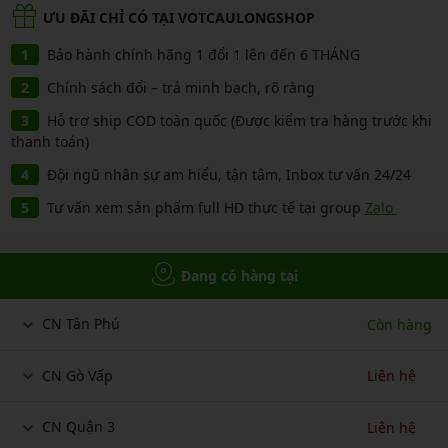
ƯU ĐÃI CHỈ CÓ TẠI VOTCAULONGSHOP
Bảo hành chính hãng 1 đổi 1 lên đến 6 THÁNG
Chính sách đổi – trả minh bạch, rõ ràng
Hỗ trợ ship COD toàn quốc (Được kiểm tra hàng trước khi
thanh toán)
Đội ngũ nhân sự am hiểu, tận tâm, Inbox tư vấn 24/24
Tư vấn xem sản phẩm full HD thực tế tại group
Zalo
Đang có hàng tại
CN Tân Phú
Còn hàng
CN Gò Vấp
Liên hệ
CN Quận 3
Liên hệ