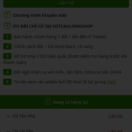
Liên hệ
Chương trình khuyến mãi:
ƯU ĐÃI CHỈ CÓ TẠI VOTCAULONGSHOP
Bảo hành chính hãng 1 đổi 1 lên đến 6 THÁNG
Chính sách đổi – trả minh bạch, rõ ràng
Hỗ trợ ship COD toàn quốc (Được kiểm tra hàng trước khi
thanh toán)
Đội ngũ nhân sự am hiểu, tận tâm, Inbox tư vấn 24/24
Tư vấn xem sản phẩm full HD thực tế tại group
Zalo
Đang có hàng tại
CN Tân Phú
Liên hệ
CN Gò Vấp
Liên hệ