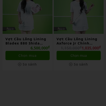
Vợt Cầu Lông Lining
Vợt Cầu Lông Lining
Axforce Jr Chính
3d Calibar 800 Chính
Hãng
₫
₫
Hãng
₫
₫
1,150,000
1,035,000
3,900,000
3,510,000
Chọn mua
Liên hệ
So sánh
So sánh