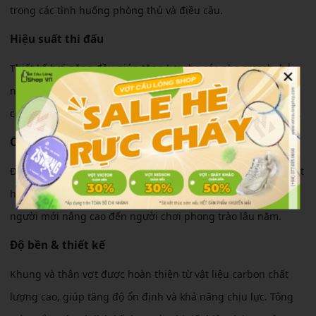
trong các tình huống phòng thủ và điều cầu.
Hiệu suất thi đấu
Thiết kế hơi nặng đầu giúp tăng lực cho các pha smash, bỏ
×
nhỏ và phông cầu cuối sân. Người chơi có thể tạo ra những
cú đánh uy lực hơn mà không cần tiêu tốn quá nhiều sức lực.
Cảm giác sử dụng
Độ cứng trung bình mang lại cảm giác dễ làm quen. Thân vợt
hỗ trợ trợ lực tốt, phù hợp với nhiều trình độ khác nhau, từ
người mới nâng cao đến người chơi phong trào lâu năm.
Độ bền & thiết kế
Khung và thân vợt được hoàn thiện từ vật liệu carbon chất
lượng cao, giúp tăng độ ổn định và khả năng chịu lực. Tông