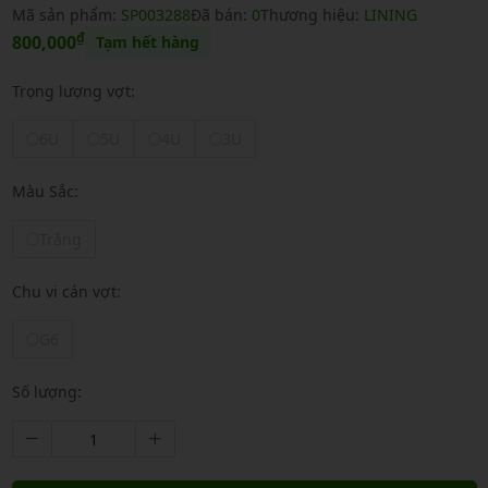
Mã sản phẩm:
SP003288
Đã bán:
0
Thương hiệu:
LINING
₫
800,000
Tạm hết hàng
Trọng lượng vợt:
6U
5U
4U
3U
Màu Sắc:
Trắng
Chu vi cán vợt:
G6
Số lượng: