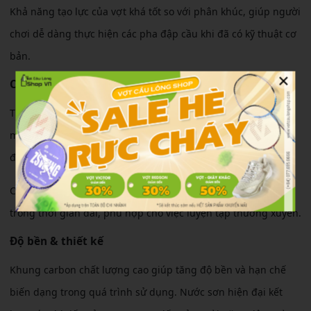
Khả năng tạo lực của vợt khá tốt so với phân khúc, giúp người
chơi dễ dàng thực hiện các pha đập cầu khi đã có kỹ thuật cơ
bản.
×
Cảm giác sử dụng
Thân vợt có độ cứng trung bình giúp trợ lực hiệu quả. Người
mới chơi không cần dùng quá nhiều sức vẫn có thể đưa cầu
đi sâu cuối sân.
Cảm giác cầm nắm nhẹ nhàng, ít gây mỏi cổ tay khi chơi
trong thời gian dài, phù hợp cho việc luyện tập thường xuyên.
Độ bền & thiết kế
Khung carbon chất lượng cao giúp tăng độ bền và hạn chế
biến dạng trong quá trình sử dụng. Nước sơn hiện đại kết