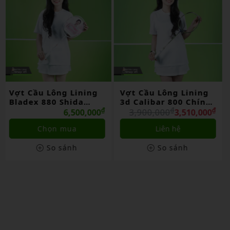
Vợt Cầu Lông Lining
Set Vợt Lining
3d Calibar 800 Chính
Halbertec 9000
Hãng
₫
₫
Limited Chính Hãng
₫
3,900,000
3,510,000
12,300,000
Liên hệ
Chọn mua
So sánh
So sánh