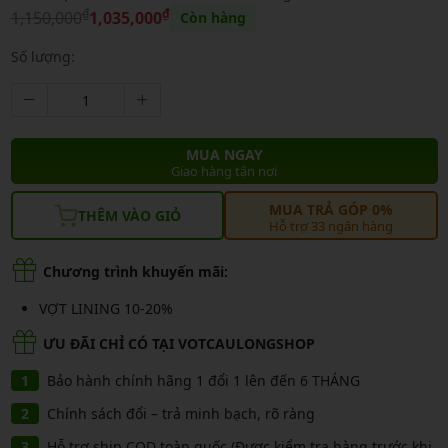
₫
₫
1,150,000
1,035,000
Còn hàng
Số lượng:
MUA NGAY
Giao hàng tận nơi
MUA TRẢ GÓP 0%
THÊM VÀO GIỎ
Hỗ trợ 33 ngân hàng
Chương trình khuyến mãi:
VỢT LINING 10-20%
ƯU ĐÃI CHỈ CÓ TẠI VOTCAULONGSHOP
Bảo hành chính hãng 1 đổi 1 lên đến 6 THÁNG
Chính sách đổi – trả minh bạch, rõ ràng
Hỗ trợ ship COD toàn quốc (Được kiểm tra hàng trước khi