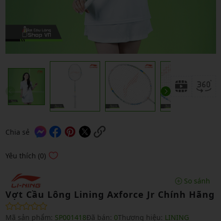
Chia sẻ
Yêu thích (0)
So sánh
Vợt Cầu Lông Lining Axforce Jr Chính Hãng
Mã sản phẩm:
SP001418
Đã bán:
0
Thương hiệu:
LINING