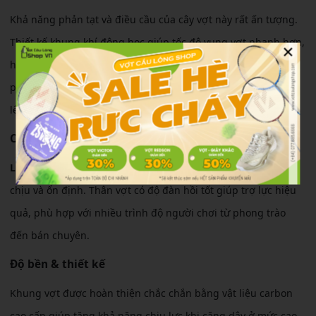
Khả năng phản tạt và điều cầu của cây vợt này rất ấn tượng.
Thiết kế khung khí động học giúp tốc độ vung vợt nhanh hơn,
×
hỗ trợ tốt cho các pha bắt lưới, chụp cầu hoặc phòng thủ
phản công. Ngoài ra, lực đập cầu vẫn đủ mạnh để tạo áp lực
lên đối thủ.
Cảm giác sử dụng
Lining Bladex 800 chính hãng
mang lại cảm giác cầm khá dễ
chịu và ổn định. Thân vợt có độ đàn hồi tốt giúp trợ lực hiệu
quả, phù hợp với nhiều trình độ người chơi từ phong trào
đến bán chuyên.
Độ bền & thiết kế
Khung vợt được hoàn thiện chắc chắn bằng vật liệu carbon
cao cấp giúp tăng khả năng chịu lực khi căng dây ở mức cao.