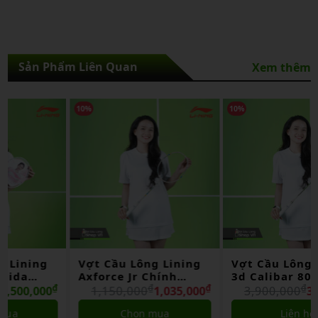
Sản Phẩm Liên Quan
Xem thêm
10%
10%
Vợt Cầu Lông Lining
Vợt Cầu Lông Lining
Axforce Jr Chính
3d Calibar 800 Chính
Hãng
₫
₫
Hãng
₫
₫
1,150,000
1,035,000
3,900,000
3,510,000
Chọn mua
Liên hệ