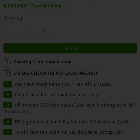
₫
6,000,000
Tạm hết hàng
Số lượng:
Liên hệ
Chương trình khuyến mãi:
ƯU ĐÃI CHỈ CÓ TẠI VOTCAULONGSHOP
Bảo hành chính hãng 1 đổi 1 lên đến 6 THÁNG
Chính sách đổi – trả minh bạch, rõ ràng
Hỗ trợ ship COD toàn quốc (Được kiểm tra hàng trước khi
thanh toán)
Đội ngũ nhân sự am hiểu, tận tâm, Inbox tư vấn 24/24
Tư vấn xem sản phẩm full HD thực tế tại group
Zalo