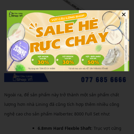
×
Ngoài ra, để sản phẩm này trở thành một sản phẩm chất
lượng hơn nhà Lining đã cũng tích hợp thêm nhiều công
nghệ cao cho sản phẩm Halbertec 8000 Full Set như:
6.8mm Hard Flexble Shaft
: Trục vợt cứng