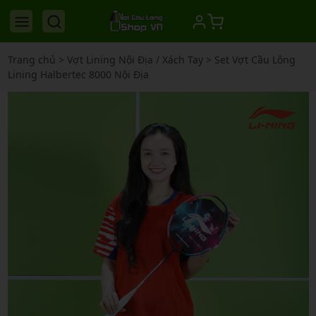
Trang chủ
>
Vợt Lining Nội Địa / Xách Tay
>
Set Vợt Cầu Lông
Lining Halbertec 8000 Nội Địa