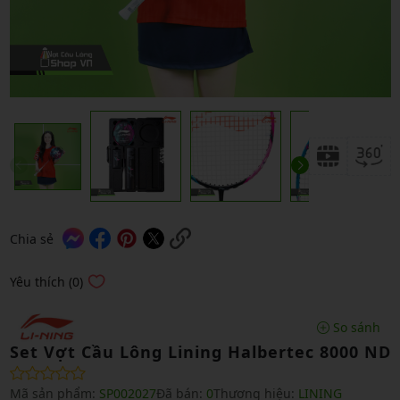
Chia sẻ
Yêu thích (0)
So sánh
Set Vợt Cầu Lông Lining Halbertec 8000 ND
Mã sản phẩm:
SP002027
Đã bán:
0
Thương hiệu:
LINING