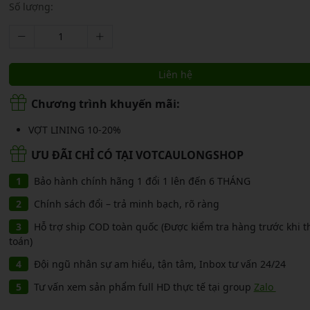
CẦU LÔNG KUMPOO
Số lượng:
CẦU LÔNG REDSON
CẦU LÔNG KAWASAKI
CẦU LÔNG 3RD
CẦU LÔNG FELET
CẦU LÔNG APAVI
Liên hệ
CẦU LÔNG APAVI
CẦU LÔNG DAS X
Chương trình khuyến mãi:
CẦU LÔNG FLEET
VỢT LINING 10-20%
ƯU ĐÃI CHỈ CÓ TẠI VOTCAULONGSHOP
CẦU LÔNG FLEX POWER
Bảo hành chính hãng 1 đổi 1 lên đến 6 THÁNG
CẦU LÔNG FORZA
Chính sách đổi – trả minh bạch, rõ ràng
Hỗ trợ ship COD toàn quốc (Được kiểm tra hàng trước khi 
toán)
Đội ngũ nhân sự am hiểu, tận tâm, Inbox tư vấn 24/24
Tư vấn xem sản phẩm full HD thực tế tại group
Zalo