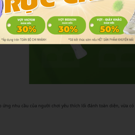
p ứng nhu cầu của người chơi yêu thích lối đánh toàn diện, vừa có 