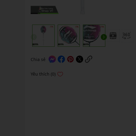
GIÀY 
Vớ Cầu Lông
Vợt Pickleball Kamito
VỢT 
GIÀY 
Vợt Pickleball Dưới 1tr
VỢT 
Xem thêm
GIÀY 
VỢT 
GIÀY 
VỢT 
VỢT 
Chia sẻ
VỢT 
Yêu thích (0)
VỢT 