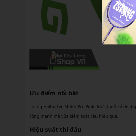
Ưu điểm nổi bật
Lining Halbertec Motor Pro Pink được thiết kế để đá
công mạnh mẽ vừa kiểm soát cầu hiệu quả.
Hiệu suất thi đấu