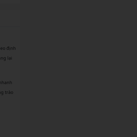
heo định
ng lại
 nhanh
g trào