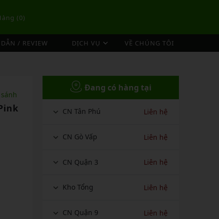
Hàng (
0
)
DẪN / REVIEW
DỊCH VỤ
VỀ CHÚNG TÔI
DỊCH VỤ ĐAN VỢT CẦU LÔNG
TÚI/BALO CẦU LÔNG
OP
DỊCH VỤ THU MUA VỢT CŨ
Đang có hàng tại
ex
Túi Cầu Lông Lining
 sánh
ing
Túi Cầu Lông Yonex
Pink
CN Tân Phú
Liên hệ
mpoo
Túi Cầu Lông Victor
tor
Túi Cầu Lông Mizuno
CN Gò Vấp
Liên hệ
Túi Cầu Lông Apavi
Xem thêm
CN Quận 3
Liên hệ
EBALL
MÁY ĐAN
Phụ Kiện Máy Đan
Kho Tổng
Liên hệ
CN Quận 9
Liên hệ