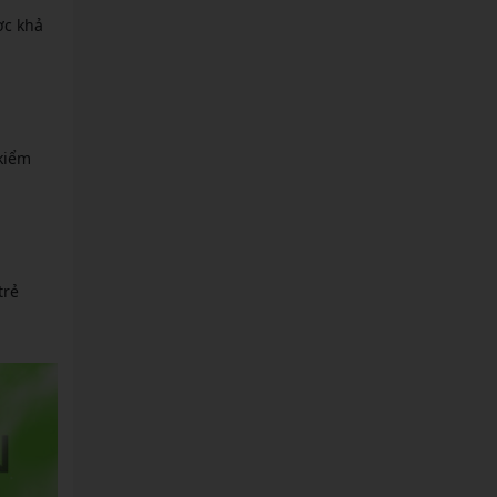
ợc khả
kiểm
trẻ