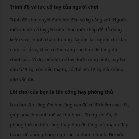
Trình độ và lực cổ tay của người chơi
Trình độ chơi quyết định lớn đến số kg căng vợt. Người
mới với lực cổ tay yếu nên chọn mức thấp để dễ dàng
kiểm soát, tránh chấn thương. Ngược lại, người chơi lâu
năm có cổ tay khỏe có thể căng cao hơn để tăng độ
chính xác. Ví dụ, nếu lực cổ tay dưới trung bình, hãy bắt
đầu từ 9 kg; còn nếu mạnh, có thể lên 12 kg mà không
gặp vấn đề.
Lối chơi của bạn là tấn công hay phòng thủ
Lối chơi tấn công đòi hỏi căng cao để có độ kiểm soát tốt,
giúp smash mạnh mẽ và chính xác. Trong khi đó, lối
phòng thủ ưu tiên căng thấp hơn để tăng sức mạnh đẩy
bóng, dễ dàng phòng ngự các cú đánh nhanh. Đối với