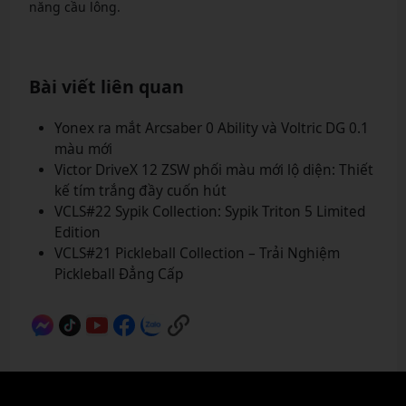
năng cầu lông.
Bài viết liên quan
Yonex ra mắt Arcsaber 0 Ability và Voltric DG 0.1
màu mới
Victor DriveX 12 ZSW phối màu mới lộ diện: Thiết
kế tím trắng đầy cuốn hút
VCLS#22 Sypik Collection: Sypik Triton 5 Limited
Edition
VCLS#21 Pickleball Collection – Trải Nghiệm
Pickleball Đẳng Cấp