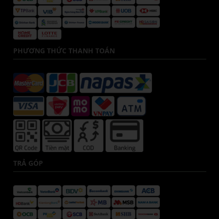
PHƯƠNG THỨC THANH TOÁN
TRẢ GÓP