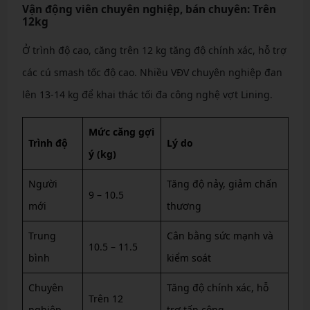
Vận động viên chuyên nghiệp, bán chuyên: Trên
12kg
Ở trình độ cao, căng trên 12 kg tăng độ chính xác, hỗ trợ
các cú smash tốc độ cao. Nhiều VĐV chuyên nghiệp đan
lên 13-14 kg để khai thác tối đa công nghệ vợt Lining.
Mức căng gợi
Trình độ
Lý do
ý (kg)
Người
Tăng độ nảy, giảm chấn
9 – 10.5
mới
thương
Trung
Cân bằng sức mạnh và
10.5 – 11.5
bình
kiểm soát
Chuyên
Tăng độ chính xác, hỗ
Trên 12
nghiệp
trợ tấn công