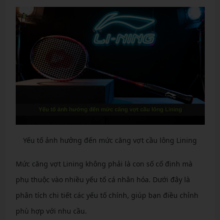
Yếu tố ảnh hưởng đến mức căng vợt cầu lông Lining
Mức căng vợt Lining không phải là con số cố định mà
phụ thuộc vào nhiều yếu tố cá nhân hóa. Dưới đây là
phân tích chi tiết các yếu tố chính, giúp bạn điều chỉnh
phù hợp với nhu cầu.