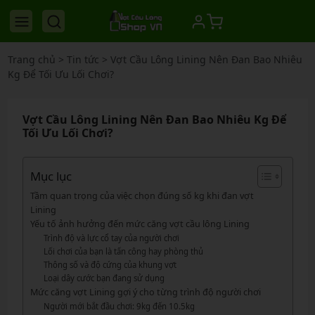
Trang chủ
>
Tin tức
>
Vợt Cầu Lông Lining Nên Đan Bao Nhiêu
Kg Để Tối Ưu Lối Chơi?
Vợt Cầu Lông Lining Nên Đan Bao Nhiêu Kg Để
Tối Ưu Lối Chơi?
Mục lục
Tầm quan trọng của việc chọn đúng số kg khi đan vợt
Lining
Yếu tố ảnh hưởng đến mức căng vợt cầu lông Lining
Trình độ và lực cổ tay của người chơi
Lối chơi của bạn là tấn công hay phòng thủ
Thông số và độ cứng của khung vợt
Loại dây cước bạn đang sử dụng
Mức căng vợt Lining gợi ý cho từng trình độ người chơi
Người mới bắt đầu chơi: 9kg đến 10.5kg