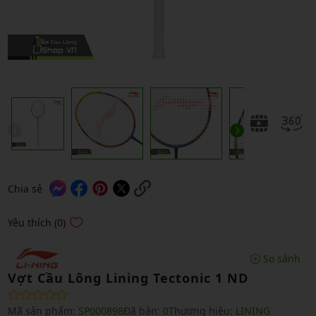
Chia sẻ
Yêu thích (0)
So sánh
Vợt Cầu Lông Lining Tectonic 1 ND
Mã sản phẩm:
SP000898
Đã bán:
0
Thương hiệu:
LINING