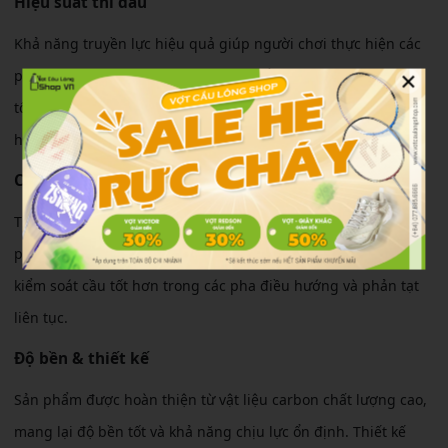
Hiệu suất thi đấu
Khả năng truyền lực hiệu quả giúp người chơi thực hiện các
×
pha đập cầu, phông cầu và điều cầu ổn định hơn. Khung vợt
tối ưu khí động học giúp tăng tốc độ vung vợt trong các tình
huống xử lý nhanh.
Cảm giác sử dụng
Thân vợt có độ cứng trung bình, tạo cảm giác dễ thuần và
phù hợp với nhiều trình độ khác nhau. Người chơi có thể
kiểm soát cầu tốt hơn trong các pha điều hướng và phản tạt
liên tục.
Độ bền & thiết kế
Sản phẩm được hoàn thiện từ vật liệu carbon chất lượng cao,
mang lại độ bền tốt và khả năng chịu lực ổn định. Thiết kế