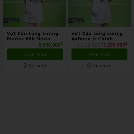
Vợt Cầu Lông Lining
Vợt Cầu Lông Lining
Axforce Jr Chính
3d Calibar 800 Chính
Hãng
₫
₫
Hãng
₫
₫
1,150,000
1,035,000
3,900,000
3,510,000
Chọn mua
Liên hệ
So sánh
So sánh