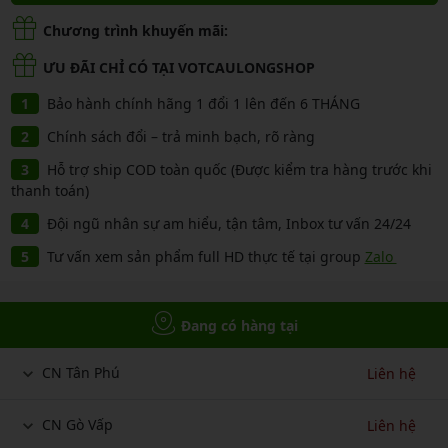
Chương trình khuyến mãi:
ƯU ĐÃI CHỈ CÓ TẠI VOTCAULONGSHOP
Bảo hành chính hãng 1 đổi 1 lên đến 6 THÁNG
Chính sách đổi – trả minh bạch, rõ ràng
Hỗ trợ ship COD toàn quốc (Được kiểm tra hàng trước khi
thanh toán)
Đội ngũ nhân sự am hiểu, tận tâm, Inbox tư vấn 24/24
Tư vấn xem sản phẩm full HD thực tế tại group
Zalo
Đang có hàng tại
CN Tân Phú
Liên hệ
CN Gò Vấp
Liên hệ