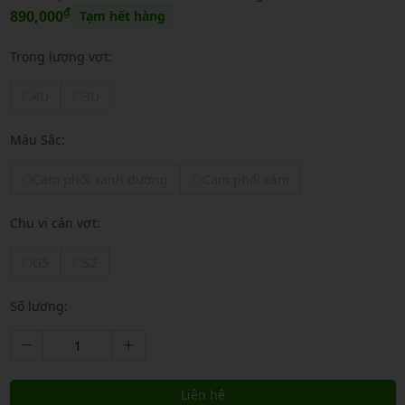
₫
890,000
Tạm hết hàng
Trọng lượng vợt:
4U
3U
Màu Sắc:
Cam phối xanh dương
Cam phối xám
Chu vi cán vợt:
G5
S2
Số lượng:
Liên hệ