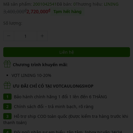
Mã sản phẩm:
2001042541
Đã bán:
0
Thương hiệu:
LINING
₫
₫
3,400,000
2,720,000
Tạm hết hàng
Số lượng:
Liên hệ
Chương trình khuyến mãi:
VỢT LINING 10-20%
ƯU ĐÃI CHỈ CÓ TẠI VOTCAULONGSHOP
Bảo hành chính hãng 1 đổi 1 lên đến 6 THÁNG
Chính sách đổi – trả minh bạch, rõ ràng
Hỗ trợ ship COD toàn quốc (Được kiểm tra hàng trước khi
thanh toán)
Đội ngũ nhân sự am hiểu, tận tâm, Inbox tư vấn 24/24