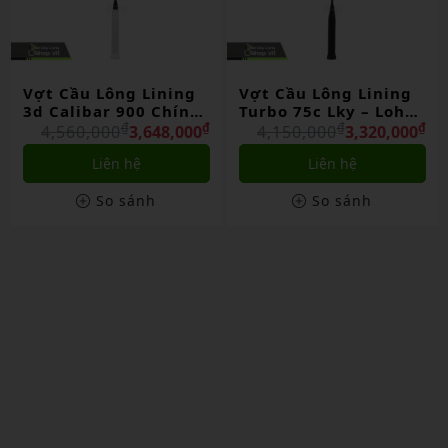
g
Vợt Cầu Lông Lining
Vợt Cầu Lông Lining
h
Turbo 75c Lky – Loh
Bladex 700 Chính
₫
Kean Yew Chính Hãng
₫
₫
Hãng
₫
₫
0
4,150,000
3,320,000
4,500,000
3,600,000
Liên hệ
Liên hệ
So sánh
So sánh