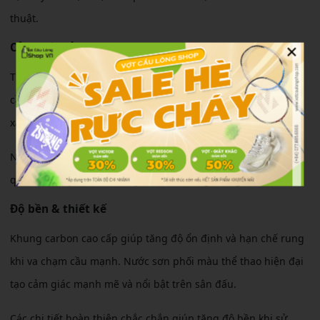
thuật.
×
Cảm giác sử dụng
Thân vợt có độ cứng trung bình cứng tạo cảm giác tiếp xúc
cầu rõ ràng, hỗ trợ tốt cho người chơi muốn tăng độ chính
xác trong từng cú đánh.
Ngoài ra, vợt vẫn giữ được độ trợ lực khá tốt nên không gây
quá nhiều áp lực lên cổ tay khi chơi trong thời gian dài.
Độ bền & thiết kế
Khung carbon cao cấp giúp tăng độ ổn định và hạn chế rung
khi va chạm cầu mạnh. Nước sơn phối màu thể thao hiện đại
tạo cảm giác mạnh mẽ và nổi bật trên sân đấu.
Các chi tiết hoàn thiện chắc chắn giúp tăng độ bền khi sử