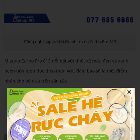
Công nghệ Japan HM Graphite của Carbo Pro 813
Mizuno Carbo Pro 813 nổi bật với thiết kế màu đen và xanh
neon uốn lượn dọc theo thân vợt, đảm bảo sẽ là một điểm
nhấn khó bỏ qua trên sân cầu.
×