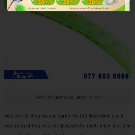
Vành vợt của Mizuno Carbo Pro 813
Mẫu vợt cầu lông Mizuno Carbo Pro 813 được đánh giá là
một trong những mẫu vợt đáng sở hữu thuộc phân khúc tầm