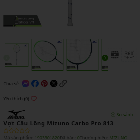
Chia sẻ
Yêu thích (0)
So sánh
Vợt Cầu Lông Mizuno Carbo Pro 813
Mã sản phẩm:
1903301820
Đã bán:
0
Thương hiệu:
MIZUNO