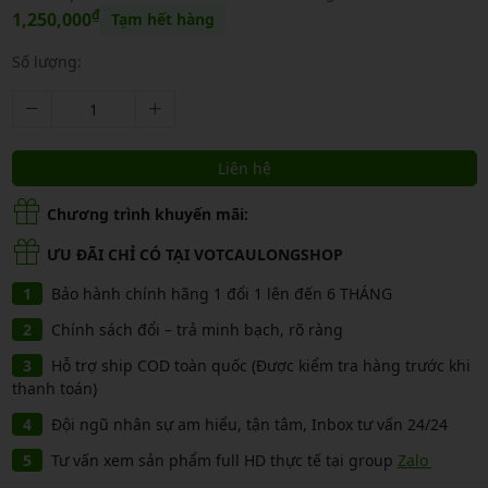
₫
1,250,000
Tạm hết hàng
Số lượng:
Liên hệ
Chương trình khuyến mãi:
ƯU ĐÃI CHỈ CÓ TẠI VOTCAULONGSHOP
Bảo hành chính hãng 1 đổi 1 lên đến 6 THÁNG
Chính sách đổi – trả minh bạch, rõ ràng
Hỗ trợ ship COD toàn quốc (Được kiểm tra hàng trước khi
thanh toán)
Đội ngũ nhân sự am hiểu, tận tâm, Inbox tư vấn 24/24
Tư vấn xem sản phẩm full HD thực tế tại group
Zalo