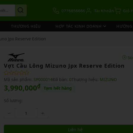
0776856666
Tài Khoản
Giỏ 
THƯƠNG HIỆU
HỢP TÁC KINH DOANH
HƯỚNG 
CẦU LÔNG YONEX
U LÔNG YONEX
CẦU LÔNG YONEX
ALO YONEX
CẦU LÔNG
IỆN MÁY ĐAN
BẢNG CHIẾT KHẤU ĐẠI LÝ
no Jpx Reserve Edition
CẦU LÔNG YONEX
VỢT CẦU LÔNG IXE
ÁO CẦU LÔNG
QUẦN CẦU LÔNG
CẦU LÔNG LINING
U LÔNG LINING
CẦU LÔNG LINING
ALO LINING
CÁN CẦU LÔNG
ALO PICKLEBALL
NHƯỢNG QUYỀN VỢT CẦU LÔNG SH
CẦU LÔNG VICTOR
VỢT CẦU LÔNG KAMITO
Áo Cầu Lông Yonex
Quần Cầu Lông Yon
So
CẦU LÔNG VICTOR
U LÔNG HUNDRED
CẦU LÔNG VICTOR
ALO VICTOR
ẦU LÔNG
PICKLEBALL
Áo Cầu Lông Lining
Quần Cầu Lông Lin
Vợt Cầu Lông Mizuno Jpx Reserve Edition
CẦU LÔNG LINING
VỢT CẦU LÔNG KAWASAKI
CẦU LÔNG MIZUNO
U LÔNG FLYPOWER
CẦU LÔNG KID
ALO HUNDRED
U LÔNG
Áo Cầu Lông Hundred
Quần Cầu Lông Ku
CẦU LÔNG MIZUNO
VỢT CẦU LÔNG KLINT
Áo Cầu Lông Kid
Quần Cầu Lông Vic
Mã sản phẩm:
SP000014
Đã bán:
0
Thương hiệu:
MIZUNO
CẦU LÔNG HUNDRED
U LÔNG KID
 CẦU LÔNG KUMPOO
ALO MIZUNO
₫
3,990,000
Áo Cầu Lông Flypower
Quần Cầu Lông Kid
Tạm hết hàng
CẦU LÔNG HUNDRED
VỢT CẦU LÔNG KUMPOO
CẦU LÔNG APACS
ALO APAVI
Số lượng:
CẦU LÔNG XP
ALO KAMITO
GIÀY PICKLEBALL
PHỤ KIỆN PICKL
CẦU LÔNG APACS
VỢT CẦU LÔNG PROKENNEX
CẦU LÔNG LEFUS
Giày Asics
Bóng Pickleball
CẦU LÔNG FELET
VỢT CẦU LÔNG REVILO
Túi/balo Pickleball
CẦU LÔNG WIKA
CẦU LÔNG FLYPOWER
VỢT CẦU LÔNG TENWAY
Liên hệ