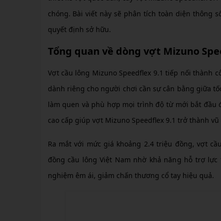
chóng. Bài viết này sẽ phân tích toàn diện thông 
quyết định sở hữu.
Tổng quan về dòng vợt Mizuno Spee
Vợt cầu lông Mizuno Speedflex 9.1 tiếp nối thành 
dành riêng cho người chơi cần sự cân bằng giữa tốc 
làm quen và phù hợp mọi trình độ từ mới bắt đầu đ
cao cấp giúp vợt Mizuno Speedflex 9.1 trở thành vũ 
Ra mắt với mức giá khoảng 2.4 triệu đồng, vợt c
đồng cầu lông Việt Nam nhờ khả năng hỗ trợ lực t
nghiệm êm ái, giảm chấn thương cổ tay hiệu quả.