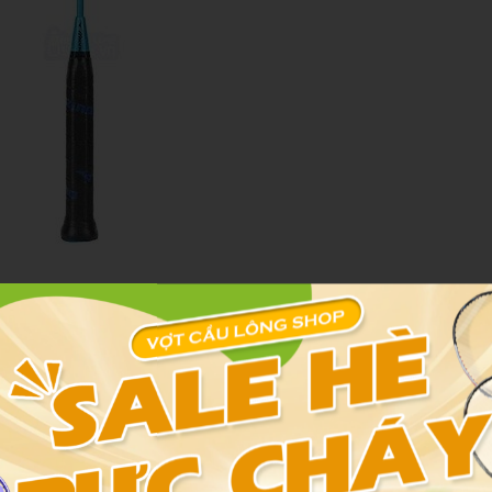
 về dòng vợt Mizuno Speedflex 9.1
no Speedflex 9.1
thông số kỹ thuật chính xác của vợt cầu lông Mizuno Speedflex 9.