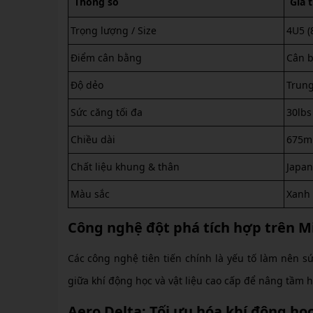
Thông số
Giá t
Trọng lượng / Size
4U5 (
Điểm cân bằng
Cân b
Độ dẻo
Trung
Sức căng tối đa
30lbs
Chiều dài
675
Chất liệu khung & thân
Japan
Màu sắc
Xanh 
Công nghệ đột phá tích hợp trên M
Các công nghệ tiên tiến chính là yếu tố làm nên s
giữa khí động học và vật liệu cao cấp để nâng tầm h
Aero Delta: Tối ưu hóa khí động họ