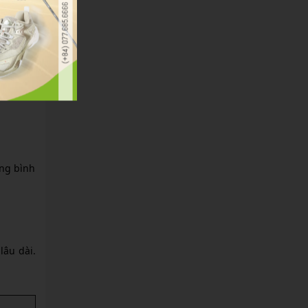
anh, phù
át tuyệt
ung bình
lâu dài.