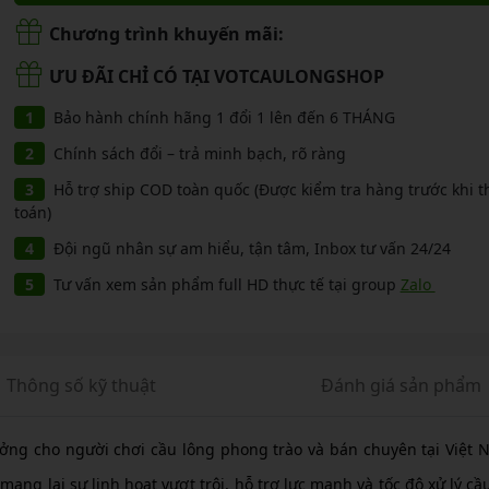
CẦU LÔNG KUMPOO
CẦU LÔNG REDSON
Chương trình khuyến mãi:
CẦU LÔNG KAWASAKI
CẦU LÔNG 3RD
ƯU ĐÃI CHỈ CÓ TẠI VOTCAULONGSHOP
CẦU LÔNG FELET
CẦU LÔNG APAVI
Bảo hành chính hãng 1 đổi 1 lên đến 6 THÁNG
CẦU LÔNG APAVI
Chính sách đổi – trả minh bạch, rõ ràng
CẦU LÔNG DAS X
Hỗ trợ ship COD toàn quốc (Được kiểm tra hàng trước khi 
CẦU LÔNG FLEET
toán)
CẦU LÔNG FLEX POWER
Đội ngũ nhân sự am hiểu, tận tâm, Inbox tư vấn 24/24
Tư vấn xem sản phẩm full HD thực tế tại group
Zalo
CẦU LÔNG FORZA
Thông số kỹ thuật
Đánh giá sản phẩm
tưởng cho người chơi cầu lông phong trào và bán chuyên tại Việt 
mang lại sự linh hoạt vượt trội, hỗ trợ lực mạnh và tốc độ xử lý c