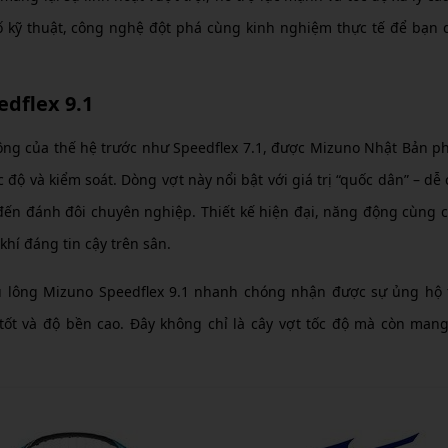
số kỹ thuật, công nghệ đột phá cùng kinh nghiệm thực tế để bạn
dflex 9.1
công của thế hệ trước như Speedflex 7.1, được Mizuno Nhật Bản ph
độ và kiểm soát. Dòng vợt này nổi bật với giá trị “quốc dân” – dễ 
ến đánh đôi chuyên nghiệp. Thiết kế hiện đại, năng động cùng c
khí đáng tin cậy trên sân.
ầu lông Mizuno Speedflex 9.1 nhanh chóng nhận được sự ủng hộ 
ốt và độ bền cao. Đây không chỉ là cây vợt tốc độ mà còn mang 