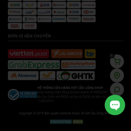
ĐƠN VỊ VẬN CHUYỂN
0
HỆ THỐNG CỬA HÀNG VỢT CẦU LÔNG SHOP
Giấy chứng nhận đăng ký kinh doanh 41Y8003247
do Cục Cảnh sát ĐKQL cư trú và DLQG về dân cư. Cấp ngày
11/08/2017
Copyright © 2019 Bản quyền website thuộc về Vợt Cầu Lông Shop.