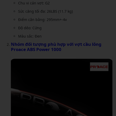
Chu vi cán vợt: G2
Sức căng tối đa: 26LBS (11.7 kg)
Điểm cân bằng: 295mm+-4v
Độ dẻo: Cứng
Màu sắc: Đen
Nhóm đối tượng phù hợp với
vợt cầu lông
Proace ABS Power 1000