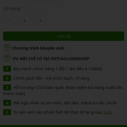
Số lượng:
Liên hệ
Chương trình khuyến mãi:
ƯU ĐÃI CHỈ CÓ TẠI VOTCAULONGSHOP
Bảo hành chính hãng 1 đổi 1 lên đến 6 THÁNG
Chính sách đổi – trả minh bạch, rõ ràng
Hỗ trợ ship COD toàn quốc (Được kiểm tra hàng trước khi
thanh toán)
Đội ngũ nhân sự am hiểu, tận tâm, Inbox tư vấn 24/24
Tư vấn xem sản phẩm full HD thực tế tại group
Zalo