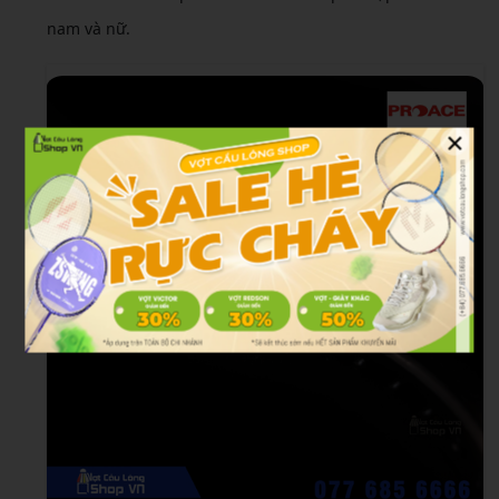
nam và nữ.
×