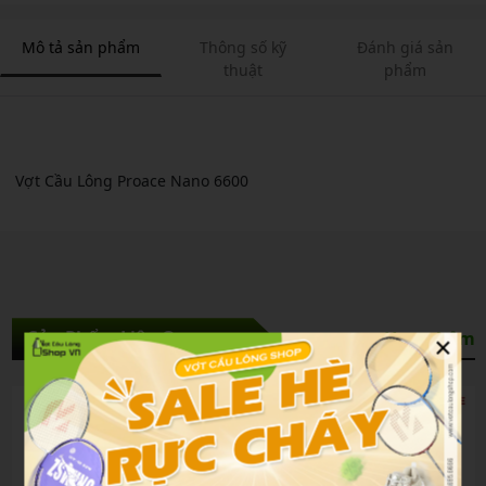
Mô tả sản phẩm
Thông số kỹ
Đánh giá sản
thuật
phẩm
Vợt Cầu Lông Proace Nano 6600
×
Sản Phẩm Liên Quan
Xem thêm