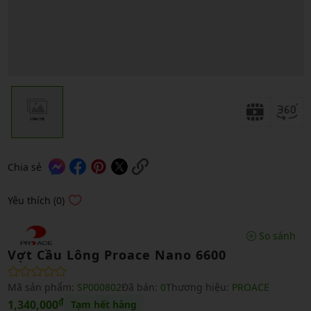
Chia sẻ
Yêu thích (0)
So sánh
Vợt Cầu Lông Proace Nano 6600
Mã sản phẩm:
SP000802
Đã bán:
0
Thương hiệu:
PROACE
₫
1,340,000
Tạm hết hàng