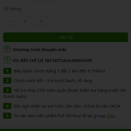
Số lượng:
Liên hệ
Chương trình khuyến mãi:
ƯU ĐÃI CHỈ CÓ TẠI VOTCAULONGSHOP
Bảo hành chính hãng 1 đổi 1 lên đến 6 THÁNG
Chính sách đổi – trả minh bạch, rõ ràng
Hỗ trợ ship COD toàn quốc (Được kiểm tra hàng trước khi
thanh toán)
Đội ngũ nhân sự am hiểu, tận tâm, Inbox tư vấn 24/24
Tư vấn xem sản phẩm full HD thực tế tại group
Zalo