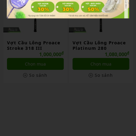
Vợt Cầu Lông Proace
Vợt Cầu Lông Proace
Stroke 318 III
Platinum 280
₫
₫
1,000,000
1,080,000
Chọn mua
Chọn mua
So sánh
So sánh