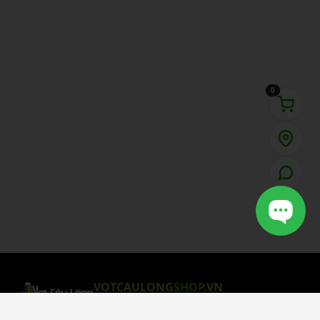
0
VOTCAULONG
SHOP
.VN