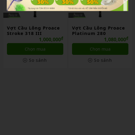
Vợt Cầu Lông Proace
Vợt Cầu Lông Proace
Stroke 318 III
Platinum 280
₫
₫
1,000,000
1,080,000
Chọn mua
Chọn mua
So sánh
So sánh