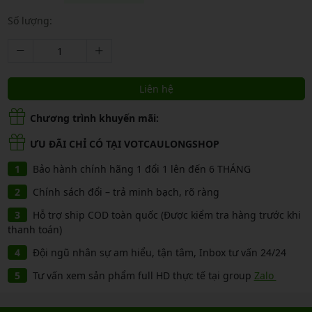
Số lượng:
Liên hệ
Chương trình khuyến mãi:
ƯU ĐÃI CHỈ CÓ TẠI VOTCAULONGSHOP
Bảo hành chính hãng 1 đổi 1 lên đến 6 THÁNG
Chính sách đổi – trả minh bạch, rõ ràng
Hỗ trợ ship COD toàn quốc (Được kiểm tra hàng trước khi
thanh toán)
Đội ngũ nhân sự am hiểu, tận tâm, Inbox tư vấn 24/24
Tư vấn xem sản phẩm full HD thực tế tại group
Zalo