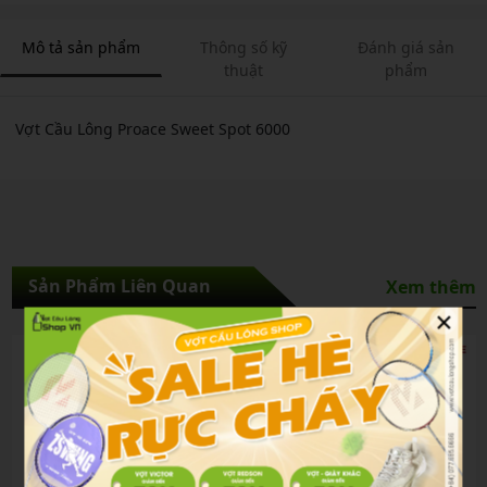
Mô tả sản phẩm
Thông số kỹ
Đánh giá sản
thuật
phẩm
Vợt Cầu Lông Proace Sweet Spot 6000
Sản Phẩm Liên Quan
Xem thêm
×