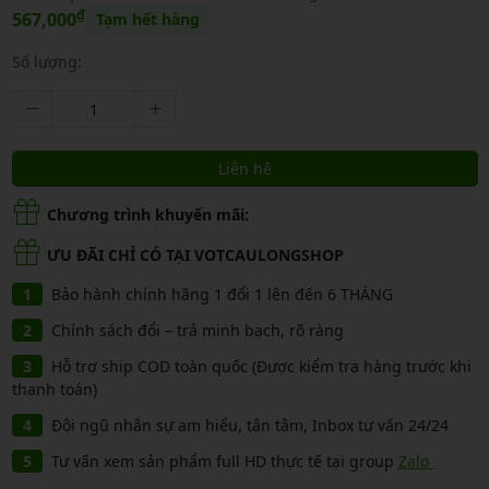
₫
567,000
Tạm hết hàng
Số lượng:
Liên hệ
Chương trình khuyến mãi:
ƯU ĐÃI CHỈ CÓ TẠI VOTCAULONGSHOP
Bảo hành chính hãng 1 đổi 1 lên đến 6 THÁNG
Chính sách đổi – trả minh bạch, rõ ràng
Hỗ trợ ship COD toàn quốc (Được kiểm tra hàng trước khi
thanh toán)
Đội ngũ nhân sự am hiểu, tận tâm, Inbox tư vấn 24/24
Tư vấn xem sản phẩm full HD thực tế tại group
Zalo