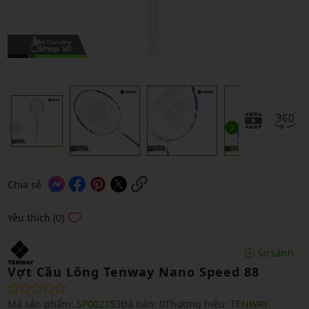
Chia sẻ
Yêu thích (0)
So sánh
Vợt Cầu Lông Tenway Nano Speed 88
Mã sản phẩm:
SP002153
Đã bán:
0
Thương hiệu:
TENWAY