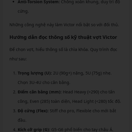
Anti-Torsion System:
Chống xoắn khung, duy trì độ
cứng.
Những công nghệ này làm Victor nổi bật so với đối thủ.
Hướng dẫn đọc thông số kỹ thuật vợt Victor
Để chọn vợt, hiểu thông số là chìa khóa. Quy trình đọc
như sau:
Trọng lượng (U):
2U (90g+) nặng, 5U (75g) nhẹ.
Chọn 3U-4U cho cân bằng.
Điểm cân bằng (mm):
Head Heavy (>290) cho tấn
công, Even (285) toàn diện, Head Light (<280) tốc độ.
Độ cứng (Flex):
Stiff cho pro, Flexible cho mới bắt
đầu.
Kích cỡ grip (G):
G5-G6 phổ biến cho tay châu Á.