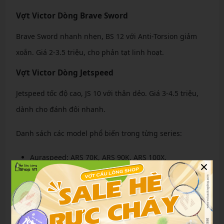
Vợt Victor Dòng Brave Sword
Brave Sword nhanh nhẹn, BS 12 với Anti-Torsion giảm
xoắn. Giá 2-3.5 triệu, cho phản tạt linh hoạt.
Vợt Victor Dòng Jetspeed
Jetspeed tốc độ cao, JS 10 với thân dẻo. Giá 3-4.5 triệu,
dành cho đánh đôi nhanh.
Danh sách các model phổ biến trong từng series:
Auraspeed: ARS 70K, ARS 90K, ARS 100X.
×
Thruster K: TK-9900, Ryuga II Pro.
DriveX: DX 7777K, DX 888H.
Brave Sword: BS 1900, BS 12.
Jetspeed: JS 12 II, JS 10.