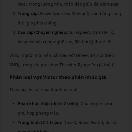
level, trọng lượng nhẹ, thân dẻo giúp dễ kiểm soát.
Trung cấp:
Brave Sword và Meteor X, cân bằng công
thủ, giá phải chăng.
Cao cấp/Chuyên nghiệp:
Auraspeed, Thruster K,
Jetspeed với công nghệ cao, đòi hỏi kỹ thuật tốt.
Ví dụ, người mới nên bắt đầu với DriveX 3H (1.2 triệu
VND), trong khi pro chọn Thruster Ryuga Pro (4 triệu).
Phân loại vợt Victor theo phân khúc giá
Theo giá, Victor chia thành ba mức:
Phân khúc thấp (dưới 2 triệu):
Challenger series,
phù hợp phong trào.
Trung bình (2-4 triệu):
DriveX, Brave Sword, đa số
model phổ biến.