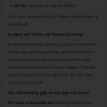
Vật liệu:
Graphite cao cấp cho độ bền.
Ví dụ, Victor Jetspeed S 10: 5U, 295mm, Medium Flex – lý
tưởng tốc độ.
So sánh vợt Victor với Yonex và Lining
So với Yonex (Nanoray, Astrox), Victor giá rẻ hơn 20-30%
nhưng công nghệ tương đương, như AERO-SWORD vs
Aerobox. Lining (Ayaray, Aeronaut) mạnh kiểm soát,
nhưng Victor vượt trội tấn công với Catapult. Tổng thể,
Victor mang giá trị cao cho người Việt, đặc biệt dòng
Thruster so Astrox 99.
Câu hỏi thường gặp về các loại vợt Victor
Vợt Victor có bao nhiêu loại?
Khoảng 8 dòng chính,