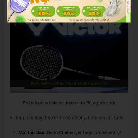
Phân loại vợt Victor theo trình độ người chơi
Phân loại vợt Victor theo trình độ người chơi
Victor phân loại theo trình độ để phù hợp mọi lứa tuổi:
Mới bắt đầu:
Dòng Challenger hoặc DriveX entry-