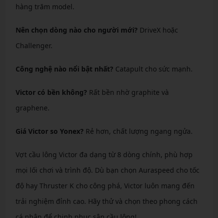
hàng trăm model.
Nên chọn dòng nào cho người mới?
DriveX hoặc
Challenger.
Công nghệ nào nổi bật nhất?
Catapult cho sức mạnh.
Victor có bền không?
Rất bền nhờ graphite và
graphene.
Giá Victor so Yonex?
Rẻ hơn, chất lượng ngang ngửa.
Vợt cầu lông Victor đa dạng từ 8 dòng chính, phù hợp
mọi lối chơi và trình độ. Dù bạn chọn Auraspeed cho tốc
độ hay Thruster K cho công phá, Victor luôn mang đến
trải nghiệm đỉnh cao. Hãy thử và chọn theo phong cách
cá nhân để chinh phục sân cầu lông!