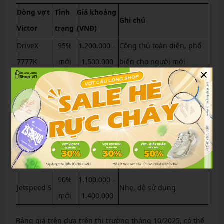
Dòng vợt
Tình
Giá khoảng
Ghi chú
Victor
trạng
(VNĐ)
DriveX
95%
1.200.000 –
Công thủ toàn diện, phổ
7777K
mới
1.500.000
biến cho người mới
×
Auraspeed
90%
1.800.000 –
Thiên tốc độ, kiểm soát
90K
mới
2.200.000
tốt
Thruster
85%
1.500.000 –
Tấn công mạnh, bền bỉ
Ryuga
mới
1.800.000
Brave
95%
1.400.000 –
Huyền thoại, giá ổn định
Sword 12
mới
1.700.000
90%
1.100.000 –
Jetspeed S
Nhẹ, dễ sử dụng
mới
1.400.000
Bảng giá trên dựa trên thị trường tháng 10/2025, có thể