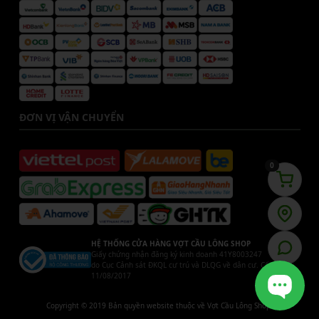
ĐƠN VỊ VẬN CHUYỂN
0
HỆ THỐNG CỬA HÀNG VỢT CẦU LÔNG SHOP
Giấy chứng nhận đăng ký kinh doanh 41Y8003247
do Cục Cảnh sát ĐKQL cư trú và DLQG về dân cư. Cấp ngày
11/08/2017
Copyright © 2019 Bản quyền website thuộc về Vợt Cầu Lông Shop.