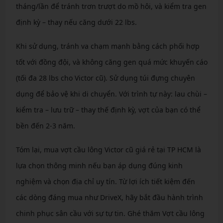
tháng/lần để tránh trơn trượt do mồ hôi, và kiểm tra gen
định kỳ – thay nếu căng dưới 22 lbs.
Khi sử dụng, tránh va chạm mạnh bằng cách phối hợp
tốt với đồng đội, và không căng gen quá mức khuyến cáo
(tối đa 28 lbs cho Victor cũ). Sử dụng túi đựng chuyên
dụng để bảo vệ khi di chuyển. Với trình tự này: lau chùi –
kiểm tra – lưu trữ – thay thế định kỳ, vợt của bạn có thể
bền đến 2-3 năm.
Tóm lại, mua vợt cầu lông Victor cũ giá rẻ tại TP HCM là
lựa chọn thông minh nếu bạn áp dụng đúng kinh
nghiệm và chọn địa chỉ uy tín. Từ lợi ích tiết kiệm đến
các dòng đáng mua như DriveX, hãy bắt đầu hành trình
chinh phục sân cầu với sự tự tin. Ghé thăm Vợt cầu lông