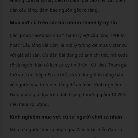
Những cửa hàng này đều có đánh giá cao trên các diễn
đàn cầu lông, đảm bảo nguồn gốc rõ ràng.
Mua vợt cũ trên các hội nhóm thanh lý uy tín
Các group Facebook như “Thanh lý vợt cầu lông TPHCM”
hoặc “Cầu lông Sài Gòn” là nơi lý tưởng để mua Victor cũ
với giá sát sàn. Ưu tiên bài đăng có ảnh chi tiết, mã code
rõ và người bán có lịch sử uy tín (trên 100 like). Tham gia
thử vợt trực tiếp nếu có thể, và sử dụng tính năng bảo
vệ người mua trên nền tảng để an toàn. Kinh nghiệm:
Đàm phán giá dựa trên tình trạng, thường giảm 10-20%
nếu mua số lượng.
Kinh nghiệm mua vợt cũ từ người chơi cá nhân
Mua từ người chơi cá nhân qua Zalo hoặc diễn đàn cá