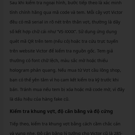
Sau khi kiểm tra ngoại hình, bước tiếp theo là xác minh
tính chính hãng qua mã code và tem. Mỗi cây vợt Victor
đều có mã serial in rõ nét trên thân vợt, thường là dãy
số kết hợp chữ cái như “VS-XXXX”. Sử dụng ứng dụng
quét mã QR trên tem (nếu có) hoặc tra cứu trực tuyến
trên website Victor để kiểm tra nguồn gốc. Tem giả
thường có font chữ lệch, màu sắc mờ hoặc thiếu
hologram phản quang. Nếu mua từ Vợt cầu lông shop,
bạn có thể yên tâm vì họ cam kết kiểm tra kỹ trước khi
bán. Tránh mua nếu tem bị xóa hoặc mã code mờ, vì đây
là dấu hiệu của hàng fake cũ.
Kiểm tra khung vợt, độ cân bằng và độ cứng
Tiếp theo, kiểm tra khung vợt bằng cách cầm chắc cán
và vung nhẹ. Độ cân bằng lý tưởng cho Victor cũ là 285-