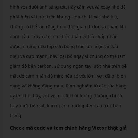
hình vợt dưới ánh sáng tốt. Hãy cầm vợt và xoay nhẹ để
phát hiện vết nứt trên khung – dù chỉ là vết nhỏ li ti,
chúng có thể lan rộng theo thời gian do lực va chạm khi
đánh cầu. Trầy xước nhẹ trên thân vợt là chấp nhận
được, nhưng nếu lớp sơn bong tróc lớn hoặc có dấu
hiệu va đập mạnh, hãy loại bỏ ngay vì chúng có thể làm
giảm độ bền carbon. Sử dụng ngón tay lướt nhẹ trên bề
mặt để cảm nhận độ mịn; nếu có vết lõm, vợt đã bị biến
dạng và không đáng mua. Kinh nghiệm từ các cửa hàng
uy tín cho thấy, vợt Victor cũ chất lượng thường chỉ có
trầy xước bề mặt, không ảnh hưởng đến cấu trúc bên
trong.
Check mã code và tem chính hãng Victor thật giả