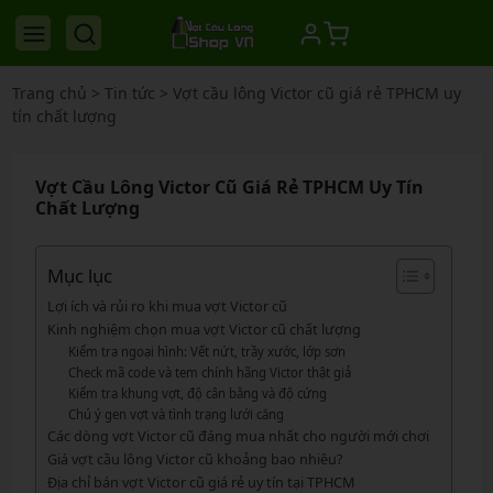
Trang chủ
>
Tin tức
>
Vợt cầu lông Victor cũ giá rẻ TPHCM uy
tín chất lượng
Vợt Cầu Lông Victor Cũ Giá Rẻ TPHCM Uy Tín
Chất Lượng
Mục lục
Lợi ích và rủi ro khi mua vợt Victor cũ
Kinh nghiệm chọn mua vợt Victor cũ chất lượng
Kiểm tra ngoại hình: Vết nứt, trầy xước, lớp sơn
Check mã code và tem chính hãng Victor thật giả
Kiểm tra khung vợt, độ cân bằng và độ cứng
Chú ý gen vợt và tình trạng lưới căng
Các dòng vợt Victor cũ đáng mua nhất cho người mới chơi
Giá vợt cầu lông Victor cũ khoảng bao nhiêu?
Địa chỉ bán vợt Victor cũ giá rẻ uy tín tại TPHCM