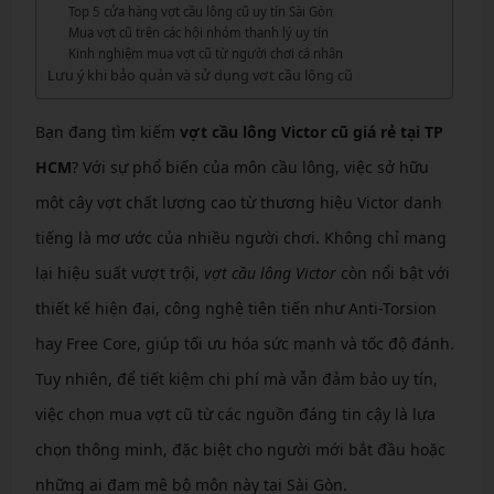
Top 5 cửa hàng vợt cầu lông cũ uy tín Sài Gòn
Mua vợt cũ trên các hội nhóm thanh lý uy tín
Kinh nghiệm mua vợt cũ từ người chơi cá nhân
Lưu ý khi bảo quản và sử dụng vợt cầu lông cũ
Bạn đang tìm kiếm
vợt cầu lông Victor cũ giá rẻ tại TP
HCM
? Với sự phổ biến của môn cầu lông, việc sở hữu
một cây vợt chất lượng cao từ thương hiệu Victor danh
tiếng là mơ ước của nhiều người chơi. Không chỉ mang
lại hiệu suất vượt trội,
vợt cầu lông Victor
còn nổi bật với
thiết kế hiện đại, công nghệ tiên tiến như Anti-Torsion
hay Free Core, giúp tối ưu hóa sức mạnh và tốc độ đánh.
Tuy nhiên, để tiết kiệm chi phí mà vẫn đảm bảo uy tín,
việc chọn mua vợt cũ từ các nguồn đáng tin cậy là lựa
chọn thông minh, đặc biệt cho người mới bắt đầu hoặc
những ai đam mê bộ môn này tại Sài Gòn.