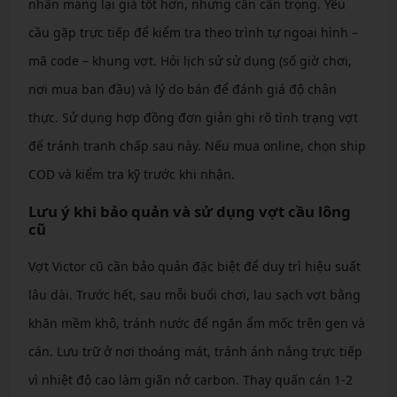
nhân mang lại giá tốt hơn, nhưng cần cẩn trọng. Yêu
cầu gặp trực tiếp để kiểm tra theo trình tự ngoại hình –
mã code – khung vợt. Hỏi lịch sử sử dụng (số giờ chơi,
nơi mua ban đầu) và lý do bán để đánh giá độ chân
thực. Sử dụng hợp đồng đơn giản ghi rõ tình trạng vợt
để tránh tranh chấp sau này. Nếu mua online, chọn ship
COD và kiểm tra kỹ trước khi nhận.
Lưu ý khi bảo quản và sử dụng vợt cầu lông
cũ
Vợt Victor cũ cần bảo quản đặc biệt để duy trì hiệu suất
lâu dài. Trước hết, sau mỗi buổi chơi, lau sạch vợt bằng
khăn mềm khô, tránh nước để ngăn ẩm mốc trên gen và
cán. Lưu trữ ở nơi thoáng mát, tránh ánh nắng trực tiếp
vì nhiệt độ cao làm giãn nở carbon. Thay quấn cán 1-2