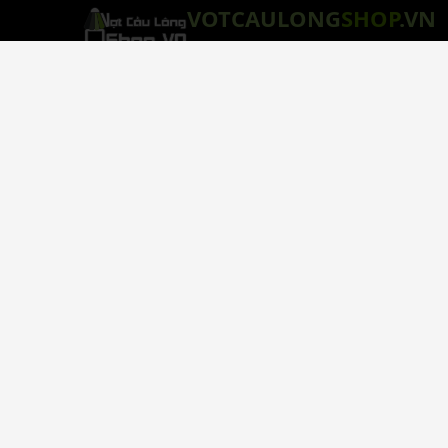
VOTCAULONG
SHOP
.VN
CHÍNH SÁCH MUA HÀNG
THÔNG T
Chính Sách Bảo Mật
Về chúng 
Chính Sách Giao Hàng
Thông tin
Chính Sách Thanh Toán
Câu hỏi 
Chính Sách Bán Hàng
DANH SÁCH NGÂN HÀNG
PHƯƠNG