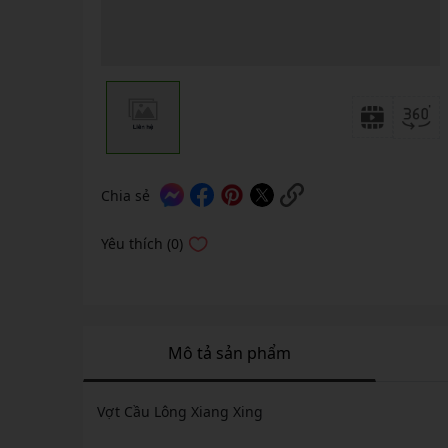
GIÀY 
Vớ Cầu Lông
Vợt Pickleball Kamito
VỢT 
GIÀY 
Vợt Pickleball Dưới 1tr
VỢT 
Xem thêm
GIÀY 
VỢT 
GIÀY 
VỢT 
VỢT 
Chia sẻ
VỢT 
Yêu thích (0)
VỢT 
Mô tả sản phẩm
Vợt Cầu Lông Xiang Xing