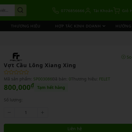
0776856666
Tài Khoản
Giỏ 
THƯƠNG HIỆU
HỢP TÁC KINH DOANH
HƯỚNG 
CẦU LÔNG YONEX
U LÔNG YONEX
CẦU LÔNG YONEX
ALO YONEX
CẦU LÔNG
IỆN MÁY ĐAN
BẢNG CHIẾT KHẤU ĐẠI LÝ
CẦU LÔNG YONEX
VỢT CẦU LÔNG IXE
ÁO CẦU LÔNG
QUẦN CẦU LÔNG
CẦU LÔNG LINING
U LÔNG LINING
CẦU LÔNG LINING
ALO LINING
CÁN CẦU LÔNG
ALO PICKLEBALL
NHƯỢNG QUYỀN VỢT CẦU LÔNG SH
CẦU LÔNG VICTOR
VỢT CẦU LÔNG KAMITO
Áo Cầu Lông Yonex
Quần Cầu Lông Yon
So
CẦU LÔNG VICTOR
U LÔNG HUNDRED
CẦU LÔNG VICTOR
ALO VICTOR
ẦU LÔNG
PICKLEBALL
Áo Cầu Lông Lining
Quần Cầu Lông Lin
Vợt Cầu Lông Xiang Xing
CẦU LÔNG LINING
VỢT CẦU LÔNG KAWASAKI
CẦU LÔNG MIZUNO
U LÔNG FLYPOWER
CẦU LÔNG KID
ALO HUNDRED
U LÔNG
Áo Cầu Lông Hundred
Quần Cầu Lông Ku
CẦU LÔNG MIZUNO
VỢT CẦU LÔNG KLINT
Áo Cầu Lông Kid
Quần Cầu Lông Vic
Mã sản phẩm:
SP003086
Đã bán:
0
Thương hiệu:
FELET
CẦU LÔNG HUNDRED
U LÔNG KID
 CẦU LÔNG KUMPOO
ALO MIZUNO
₫
800,000
Áo Cầu Lông Flypower
Quần Cầu Lông Kid
Tạm hết hàng
CẦU LÔNG HUNDRED
VỢT CẦU LÔNG KUMPOO
CẦU LÔNG APACS
ALO APAVI
Số lượng:
CẦU LÔNG XP
ALO KAMITO
GIÀY PICKLEBALL
PHỤ KIỆN PICKL
CẦU LÔNG APACS
VỢT CẦU LÔNG PROKENNEX
CẦU LÔNG LEFUS
Giày Asics
Bóng Pickleball
CẦU LÔNG FELET
VỢT CẦU LÔNG REVILO
Túi/balo Pickleball
CẦU LÔNG WIKA
CẦU LÔNG FLYPOWER
VỢT CẦU LÔNG TENWAY
Liên hệ