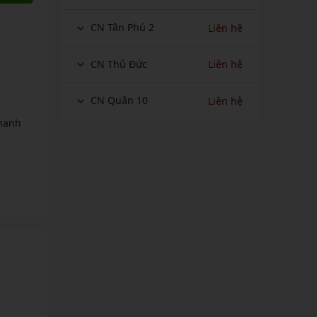
CN Tân Phú 2
Liên hệ
CN Thủ Đức
Liên hệ
CN Quận 10
Liên hệ
thanh