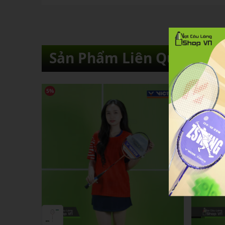
Sản Phẩm Liên Quan