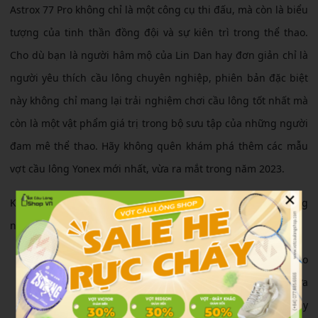
Astrox 77 Pro không chỉ là một công cụ thi đấu, mà còn là biểu
tượng của tinh thần đồng đội và sự kiên trì trong thể thao.
Cho dù bạn là người hâm mộ của Lin Dan hay đơn giản chỉ là
người yêu thích cầu lông chuyên nghiệp, phiên bản đặc biệt
này không chỉ mang lại trải nghiệm chơi cầu lông tốt nhất mà
còn là một vật phẩm giá trị trong bộ sưu tập của những người
đam mê thể thao. Hãy không quên khám phá thêm các mẫu
vợt cầu lông Yonex mới nhất, vừa ra mắt trong năm 2023.
×
Không những thế, vợt còn được trang bị thêm hàng loạt công
nghệ tiên tiến khác như là:
NAMD
: Là công nghệ phủ vật liệu nano lên trực tiếp vào
sợi than chì cải thiện sự kết dính giữa than chì và nhựa
giúp tăng độ đàn hồi cho đũa vợt và giúp đũa vợt quay