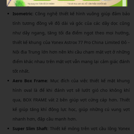
lại trạng thái ổn định nhất.
Isometric
: Công nghệ thiết kế hình vuông giúp đảm bảo
tính tương đồng về độ dài và góc của các dây dọc cũng
như dây ngang, tăng tối đa điểm ngọt theo mọi hướng,
thiết kế khung của Yonex Astrox 77 Pro China Limited Đỏ –
Nội địa Trung lớn hơn nên khi cầu chạm mặt vợt ở những
điểm khác nhau trên mặt vợt vẫn mang lại cảm giác đánh
tốt nhất.
Aero Box Frame
: Mục đích của việc thiết kế mặt khung
hình oval là để khi đánh vợt sẽ lướt gió cho không khí
qua, BOX FRAME vát 2 bên giúp vợt cứng cáp hơn. Thiết
kế giúp tăng khí động lực học, giúp những cú vung vợt
nhanh hơn, đập cầu mạnh hơn.
Super Slim Shaft
: Thiết kế mỏng trên vợt cầu lông Yonex