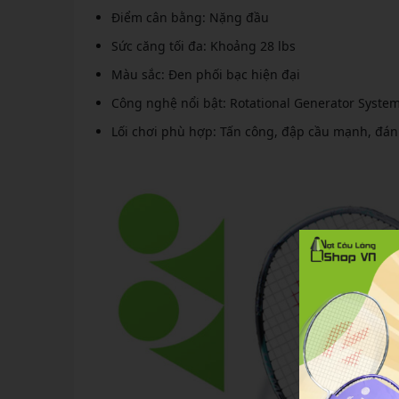
Điểm cân bằng: Nặng đầu
Sức căng tối đa: Khoảng 28 lbs
Màu sắc: Đen phối bạc hiện đại
Công nghệ nổi bật: Rotational Generator Syste
Lối chơi phù hợp: Tấn công, đập cầu mạnh, đán