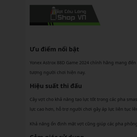
Ưu điểm nổi bật
Yonex Astrox 88D Game 2024 chính hãng mang đến s
tượng người chơi hiện nay.
Hiệu suất thi đấu
Cây vợt cho khả năng tạo lực tốt trong các pha sma
lực cao hơn, hỗ trợ người chơi gây áp lực liên tục l
Khả năng ổn định mặt vợt cũng giúp các pha phông c