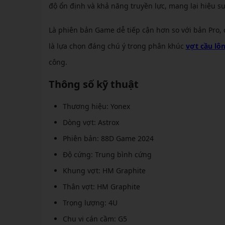
độ ổn định và khả năng truyền lực, mang lại hiệu su
Là phiên bản Game dễ tiếp cận hơn so với bản Pro,
là lựa chọn đáng chú ý trong phân khúc
vợt cầu lô
công.
Thông số kỹ thuật
Thương hiệu: Yonex
Dòng vợt: Astrox
Phiên bản: 88D Game 2024
Độ cứng: Trung bình cứng
Khung vợt: HM Graphite
Thân vợt: HM Graphite
Trọng lượng: 4U
Chu vi cán cầm: G5