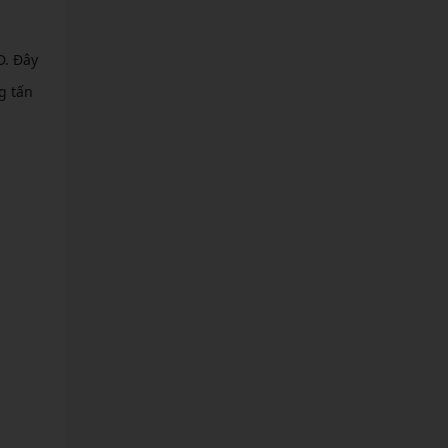
D. Đây
g tấn