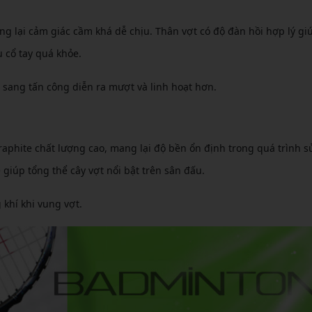
g lại cảm giác cầm khá dễ chịu. Thân vợt có độ đàn hồi hợp lý gi
 cổ tay quá khỏe.
 sang tấn công diễn ra mượt và linh hoạt hơn.
raphite chất lượng cao, mang lại độ bền ổn định trong quá trình 
iúp tổng thể cây vợt nổi bật trên sân đấu.
 khí khi vung vợt.