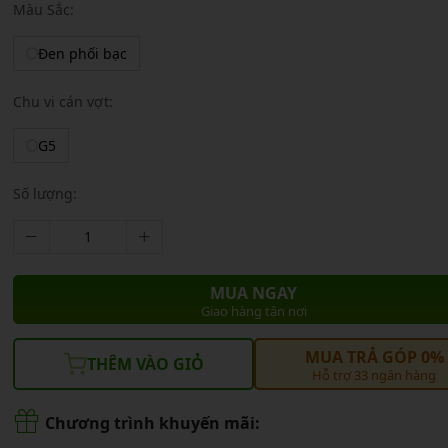
CẦU LÔNG KUMPOO
Màu Sắc:
CẦU LÔNG REDSON
CẦU LÔNG KAWASAKI
Đen phối bạc
CẦU LÔNG 3RD
CẦU LÔNG FELET
CẦU LÔNG APAVI
Chu vi cán vợt:
CẦU LÔNG APAVI
CẦU LÔNG DAS X
G5
CẦU LÔNG FLEET
Số lượng:
CẦU LÔNG FLEX POWER
CẦU LÔNG FORZA
MUA NGAY
Giao hàng tận nơi
MUA TRẢ GÓP 0%
THÊM VÀO GIỎ
Hỗ trợ 33 ngân hàng
Chương trình khuyến mãi: