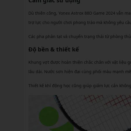
Cảm giác sử dụng
Dù thiên công, Yonex Astrox 88D Game 2024 vẫn man
trợ lực cho người chơi phong trào mà không yêu cầu
Các pha phản tạt và chuyển trạng thái từ phòng thủ
Độ bền & thiết kế
Khung vợt được hoàn thiện chắc chắn với vật liệu g
lâu dài. Nước sơn hiện đại cùng phối màu mạnh mẽ g
Thiết kế khí động học cũng giúp giảm lực cản không