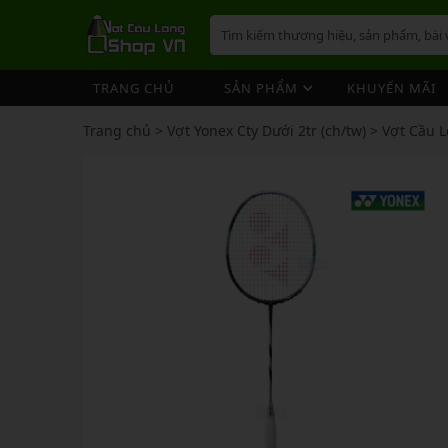
TRANG CHỦ
SẢN PHẨM
KHUYẾN MÃI
VỢT CẦU LÔNG
GIÀY 
ÁO CẦ
QUẦN 
TÚI/B
CƯỚC 
PHỤ K
NÓN
Trang chủ
>
Vợt Yonex Cty Dưới 2tr (ch/tw)
>
Vợt Cầu 
VỢT 
VỢT CẦU LÔNG
GIÀY CẦU LÔNG
GIÀY CẦU LÔNG
GIÀY 
ÁO CẦ
QUẦN 
TÚI/B
CUỐN 
TÚI/B
VỢT 
Vợt Cầu Lông Yonex
Giày Cầu Lông Yonex
ÁO CẦU LÔNG
GIÀY 
ÁO CẦ
QUẦN 
TÚI/B
ỐNG C
BÓNG 
Vợt Cầu Lông Victor
Giày Cầu Lông Mizuno
VỢT 
QUẦN CẦU LÔNG
GIÀY 
ÁO CẦ
QUẦN 
TÚI/B
VỚ CẦ
Vợt Cầu Lông Lining
Giày Cầu Lông Lining
VỢT 
Vợt Cầu Lông Mizuno
Giày Cầu Lông Victor
TÚI / BALO CẦU LÔNG
GIÀY 
ÁO CẦ
QUẦN
TÚI/B
Vợt Cầu Lông Hundred
Giày Cầu Lông Hundred
VỢT 
PHỤ KIỆN CẦU LÔNG
GIÀY 
TÚI/B
Xem thêm
Xem thêm
MÁY ĐAN
GIÀY 
TÚI/B
PHỤ KIỆN CẦU LÔNG
VỢT PICKLEBALL
VỢT 
VỢT PICKLEBALL
GIÀY 
Cước Cầu Lông
Vợt Pickleball Joola
VỢT 
Ống Cầu Lông
Vợt Pickleball Sypik
PHỤ KIỆN PICKLE BALL
GIÀY 
VỢT 
Cuốn Cán Cầu Lông
Vợt Pickleball Lining