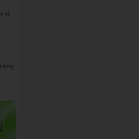
úp hỗ
sử dụng