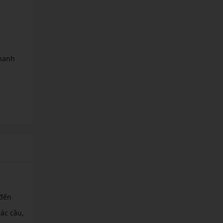
thanh
 đến
ác cầu,