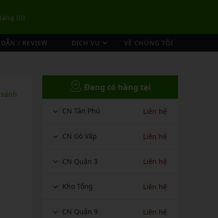
Hàng (
0
)
DẪN / REVIEW
DỊCH VỤ
VỀ CHÚNG TÔI
DỊCH VỤ ĐAN VỢT CẦU LÔNG
TÚI/BALO CẦU LÔNG
OP
DỊCH VỤ THU MUA VỢT CŨ
Đang có hàng tại
ex
Túi Cầu Lông Lining
 sánh
ing
Túi Cầu Lông Yonex
CN Tân Phú
Liên hệ
mpoo
Túi Cầu Lông Victor
tor
Túi Cầu Lông Mizuno
CN Gò Vấp
Liên hệ
Túi Cầu Lông Apavi
Xem thêm
CN Quận 3
Liên hệ
EBALL
MÁY ĐAN
Phụ Kiện Máy Đan
Kho Tổng
Liên hệ
CN Quận 9
Liên hệ