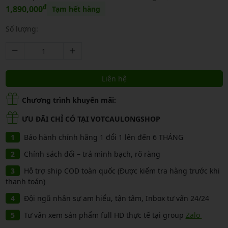
₫
1,890,000
Tạm hết hàng
Số lượng:
Liên hệ
Chương trình khuyến mãi:
ƯU ĐÃI CHỈ CÓ TẠI VOTCAULONGSHOP
Bảo hành chính hãng 1 đổi 1 lên đến 6 THÁNG
Chính sách đổi – trả minh bạch, rõ ràng
Hỗ trợ ship COD toàn quốc (Được kiểm tra hàng trước khi
thanh toán)
Đội ngũ nhân sự am hiểu, tận tâm, Inbox tư vấn 24/24
Tư vấn xem sản phẩm full HD thực tế tại group
Zalo