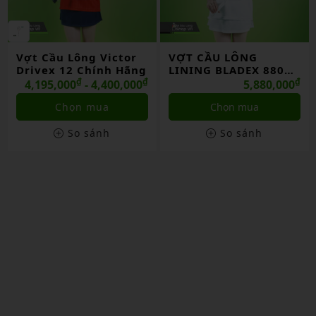
VỢT CẦU LÔNG
VỢT CẦU LÔNG
LINING BLADEX 880
HUNDRED NANO NEO
SHIDA 2026 CHÍNH
₫
7000 CHÍNH HÃNG
₫
5,880,000
1,499,000
HÃNG
Chọn mua
Liên hệ
So sánh
So sánh