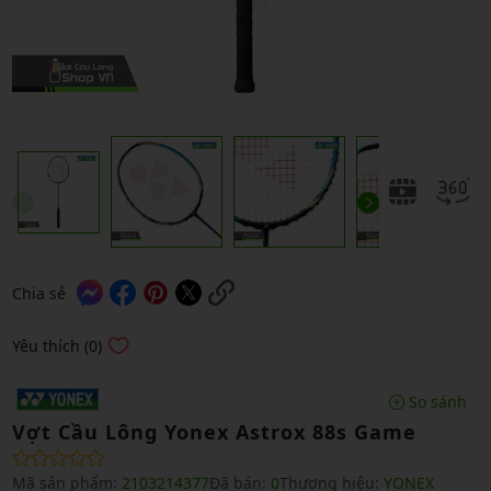
Chia sẻ
Yêu thích (0)
So sánh
Vợt Cầu Lông Yonex Astrox 88s Game
Mã sản phẩm:
2103214377
Đã bán:
0
Thương hiệu:
YONEX