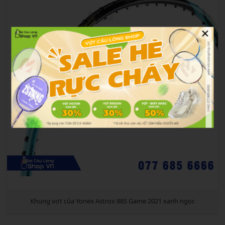
×
Khung vợt của Yonex Astrox 88S Game 2021 xanh ngọc