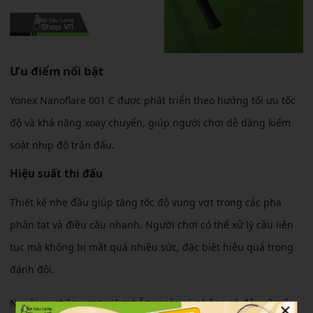
Ưu điểm nổi bật
Yonex Nanoflare 001 C được phát triển theo hướng tối ưu tốc
độ và khả năng xoay chuyển, giúp người chơi dễ dàng kiểm
soát nhịp độ trận đấu.
Hiệu suất thi đấu
Thiết kế nhẹ đầu giúp tăng tốc độ vung vợt trong các pha
phản tạt và điều cầu nhanh. Người chơi có thể xử lý cầu liên
tục mà không bị mất quá nhiều sức, đặc biệt hiệu quả trong
đánh đôi.
Ngoài ra, thân vợt trợ lực hỗ trợ các cú phông và đập cầu ổn
×