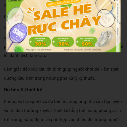
định hơn với lực tay vừa phải.
Cảm giác sử dụng
Yonex Nanoflare 001 C mang lại cảm giác cầm nhẹ tay, dễ
xoay trở và phù hợp cho cả người mới chơi lẫn người chơi
phong trào lâu năm. Điểm sweet spot rộng cũng giúp hạn chế
lỗi đánh lệch tâm cầu.
Cảm giác tiếp xúc cầu ổn định giúp người chơi dễ kiểm soát
đường cầu hơn trong những pha xử lý kỹ thuật.
Độ bền & thiết kế
Khung vợt graphite có độ bền tốt, đáp ứng nhu cầu tập luyện
và thi đấu thường xuyên. Thiết kế tổng thể mang phong cách
trẻ trung, năng động và phù hợp với nhiều đối tượng người