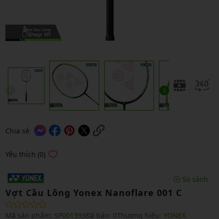
Chia sẻ
Yêu thích (0)
So sánh
Vợt Cầu Lông Yonex Nanoflare 001 C
Mã sản phẩm:
SP001393
Đã bán:
0
Thương hiệu:
YONEX