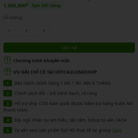
₫
1,009,000
Tạm hết hàng
Số lượng:
Liên hệ
Chương trình khuyến mãi:
ƯU ĐÃI CHỈ CÓ TẠI VOTCAULONGSHOP
Bảo hành chính hãng 1 đổi 1 lên đến 6 THÁNG
Chính sách đổi – trả minh bạch, rõ ràng
Hỗ trợ ship COD toàn quốc (Được kiểm tra hàng trước khi
thanh toán)
Đội ngũ nhân sự am hiểu, tận tâm, Inbox tư vấn 24/24
Tư vấn xem sản phẩm full HD thực tế tại group
Zalo