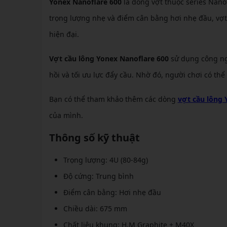
Yonex Nanoflare 600
là dòng vợt thuộc series Nanofl
trọng lượng nhẹ và điểm cân bằng hơi nhẹ đầu, vợt 
hiện đại.
Vợt cầu lông Yonex Nanoflare 600
sử dụng công ngh
hồi và tối ưu lực đẩy cầu. Nhờ đó, người chơi có th
Bạn có thể tham khảo thêm các dòng
vợt cầu lông 
của mình.
Thông số kỹ thuật
Trọng lượng: 4U (80-84g)
Độ cứng: Trung bình
Điểm cân bằng: Hơi nhẹ đầu
Chiều dài: 675 mm
Chất liệu khung: H.M Graphite + M40X