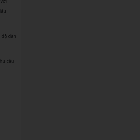
 Với
đấu
g độ đàn
hu cầu