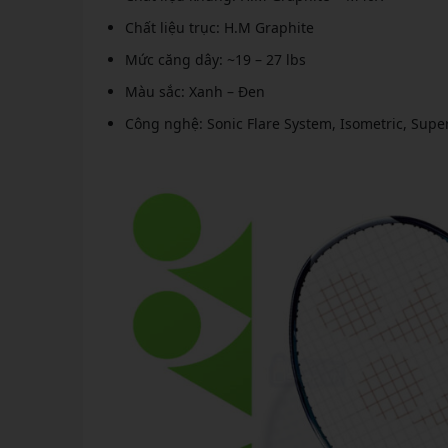
Chất liệu trục: H.M Graphite
Mức căng dây: ~19 – 27 lbs
Màu sắc: Xanh – Đen
Công nghệ: Sonic Flare System, Isometric, Super