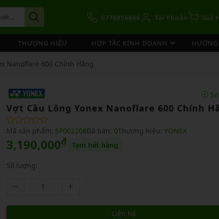
0776856666
Tài Khoản
Giỏ 
THƯƠNG HIỆU
HỢP TÁC KINH DOANH
HƯỚNG 
CẦU LÔNG YONEX
U LÔNG YONEX
CẦU LÔNG YONEX
ALO YONEX
CẦU LÔNG
IỆN MÁY ĐAN
BẢNG CHIẾT KHẤU ĐẠI LÝ
ex Nanoflare 600 Chính Hãng
CẦU LÔNG YONEX
VỢT CẦU LÔNG IXE
ÁO CẦU LÔNG
QUẦN CẦU LÔNG
CẦU LÔNG LINING
U LÔNG LINING
CẦU LÔNG LINING
ALO LINING
CÁN CẦU LÔNG
ALO PICKLEBALL
NHƯỢNG QUYỀN VỢT CẦU LÔNG SH
CẦU LÔNG VICTOR
VỢT CẦU LÔNG KAMITO
Áo Cầu Lông Yonex
Quần Cầu Lông Yon
So
CẦU LÔNG VICTOR
U LÔNG HUNDRED
CẦU LÔNG VICTOR
ALO VICTOR
ẦU LÔNG
PICKLEBALL
Áo Cầu Lông Lining
Quần Cầu Lông Lin
Vợt Cầu Lông Yonex Nanoflare 600 Chính H
CẦU LÔNG LINING
VỢT CẦU LÔNG KAWASAKI
CẦU LÔNG MIZUNO
U LÔNG FLYPOWER
CẦU LÔNG KID
ALO HUNDRED
U LÔNG
Áo Cầu Lông Hundred
Quần Cầu Lông Ku
CẦU LÔNG MIZUNO
VỢT CẦU LÔNG KLINT
Áo Cầu Lông Kid
Quần Cầu Lông Vic
Mã sản phẩm:
SP002208
Đã bán:
0
Thương hiệu:
YONEX
CẦU LÔNG HUNDRED
U LÔNG KID
 CẦU LÔNG KUMPOO
ALO MIZUNO
₫
3,190,000
Áo Cầu Lông Flypower
Quần Cầu Lông Kid
Tạm hết hàng
CẦU LÔNG HUNDRED
VỢT CẦU LÔNG KUMPOO
CẦU LÔNG APACS
ALO APAVI
Số lượng:
CẦU LÔNG XP
ALO KAMITO
GIÀY PICKLEBALL
PHỤ KIỆN PICKL
CẦU LÔNG APACS
VỢT CẦU LÔNG PROKENNEX
CẦU LÔNG LEFUS
Giày Asics
Bóng Pickleball
CẦU LÔNG FELET
VỢT CẦU LÔNG REVILO
Túi/balo Pickleball
CẦU LÔNG WIKA
CẦU LÔNG FLYPOWER
VỢT CẦU LÔNG TENWAY
Liên hệ