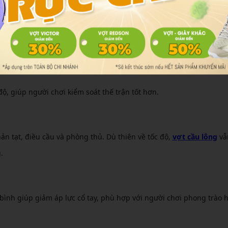
ộ, giúp người chơi kiểm soát thế trận tốt hơn.
ản tạt, điều cầu và phòng thủ. Dù thiên về tốc độ,
vợt cầu lông
vẫ
.
bình giúp giảm áp lực cổ tay, phù hợp với người chơi phong trào 