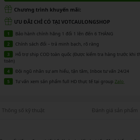
CẦU LÔNG KUMPOO
CẦU LÔNG REDSON
Chương trình khuyến mãi:
CẦU LÔNG KAWASAKI
CẦU LÔNG 3RD
ƯU ĐÃI CHỈ CÓ TẠI VOTCAULONGSHOP
CẦU LÔNG FELET
CẦU LÔNG APAVI
Bảo hành chính hãng 1 đổi 1 lên đến 6 THÁNG
CẦU LÔNG APAVI
Chính sách đổi – trả minh bạch, rõ ràng
CẦU LÔNG DAS X
Hỗ trợ ship COD toàn quốc (Được kiểm tra hàng trước khi 
CẦU LÔNG FLEET
toán)
CẦU LÔNG FLEX POWER
Đội ngũ nhân sự am hiểu, tận tâm, Inbox tư vấn 24/24
Tư vấn xem sản phẩm full HD thực tế tại group
Zalo
CẦU LÔNG FORZA
Thông số kỹ thuật
Đánh giá sản phẩm