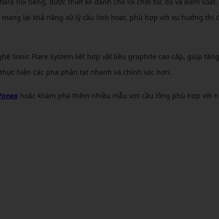
are nổi tiếng, được thiết kế dành cho lối chơi tốc độ và kiểm soát.
mang lại khả năng xử lý cầu linh hoạt, phù hợp với xu hướng thi 
ệ Sonic Flare System kết hợp vật liệu graphite cao cấp, giúp tăn
ể thực hiện các pha phản tạt nhanh và chính xác hơn.
Yonex
hoặc khám phá thêm nhiều mẫu vợt cầu lông phù hợp với n