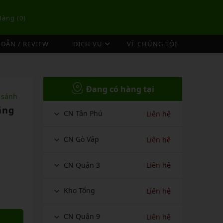
Hàng (
0
)
DẪN / REVIEW
DỊCH VỤ
VỀ CHÚNG TÔI
DỊCH VỤ ĐAN VỢT CẦU LÔNG
TÚI/BALO CẦU LÔNG
OP
DỊCH VỤ THU MUA VỢT CŨ
Đang có hàng tại
ex
Túi Cầu Lông Lining
 sánh
ing
Túi Cầu Lông Yonex
ãng
CN Tân Phú
Liên hệ
mpoo
Túi Cầu Lông Victor
tor
Túi Cầu Lông Mizuno
CN Gò Vấp
Liên hệ
Túi Cầu Lông Apavi
Xem thêm
CN Quận 3
Liên hệ
EBALL
MÁY ĐAN
Phụ Kiện Máy Đan
Kho Tổng
Liên hệ
CN Quận 9
Liên hệ