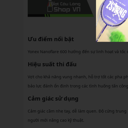
Ưu điểm nổi bật
Yonex Nanoflare 600 hướng đến sự linh hoạt và tốc đ
Hiệu suất thi đấu
Vợt cho khả năng vung nhanh, hỗ trợ tốt các pha ph
bảo lực đánh ổn định trong các tình huống tấn công
Cảm giác sử dụng
Cảm giác cầm nhẹ tay, dễ làm quen. Độ cứng trung 
người mới nâng cao kỹ thuật.