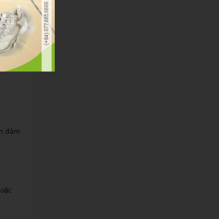
n đảm
hoặc