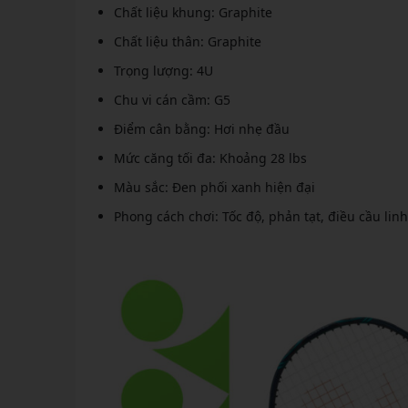
Chất liệu khung: Graphite
Chất liệu thân: Graphite
Trọng lượng: 4U
Chu vi cán cầm: G5
Điểm cân bằng: Hơi nhẹ đầu
Mức căng tối đa: Khoảng 28 lbs
Màu sắc: Đen phối xanh hiện đại
Phong cách chơi: Tốc độ, phản tạt, điều cầu linh