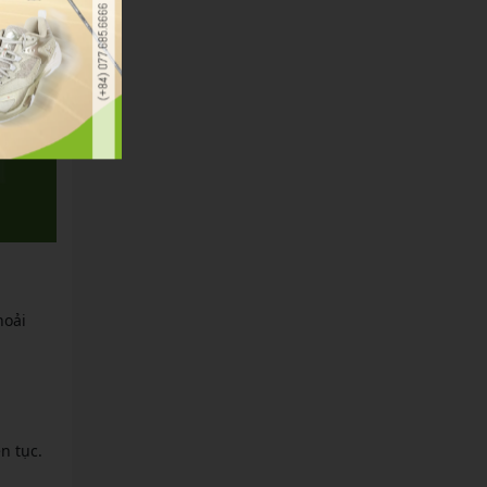
hoải
n tục.