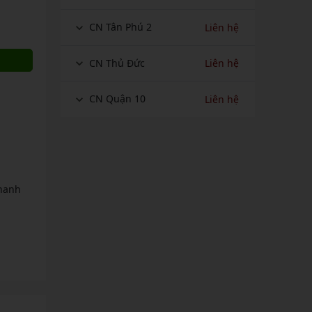
CN Tân Phú 2
Liên hệ
CN Thủ Đức
Liên hệ
CN Quận 10
Liên hệ
thanh