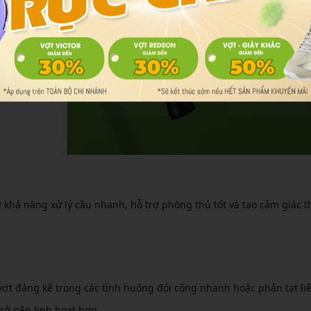
 khả năng xử lý cầu nhanh, hỗ trợ phòng thủ tốt và tạo cảm giác t
vợt đáng kể trong các tình huống đôi công nhanh hoặc phản tạt liê
rở nên linh hoạt hơn.