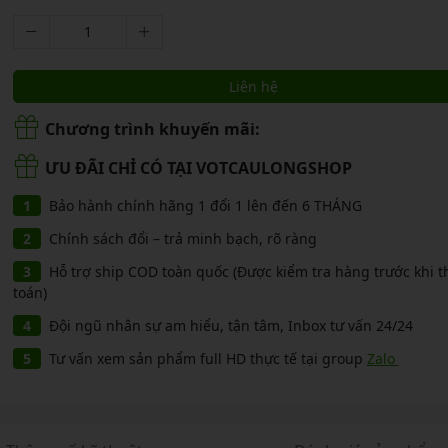
CẦU LÔNG KUMPOO
CẦU LÔNG REDSON
CẦU LÔNG KAWASAKI
CẦU LÔNG 3RD
CẦU LÔNG FELET
Liên hệ
CẦU LÔNG APAVI
CẦU LÔNG APAVI
Chương trình khuyến mãi:
CẦU LÔNG DAS X
ƯU ĐÃI CHỈ CÓ TẠI VOTCAULONGSHOP
CẦU LÔNG FLEET
Bảo hành chính hãng 1 đổi 1 lên đến 6 THÁNG
CẦU LÔNG FLEX POWER
Chính sách đổi – trả minh bạch, rõ ràng
CẦU LÔNG FORZA
Hỗ trợ ship COD toàn quốc (Được kiểm tra hàng trước khi 
toán)
Đội ngũ nhân sự am hiểu, tận tâm, Inbox tư vấn 24/24
Tư vấn xem sản phẩm full HD thực tế tại group
Zalo