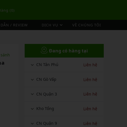
Hàng (
0
)
DẪN / REVIEW
DỊCH VỤ
VỀ CHÚNG TÔI
DỊCH VỤ ĐAN VỢT CẦU LÔNG
TÚI/BALO CẦU LÔNG
OP
DỊCH VỤ THU MUA VỢT CŨ
Đang có hàng tại
ex
Túi Cầu Lông Lining
 sánh
ing
Túi Cầu Lông Yonex
na
CN Tân Phú
Liên hệ
mpoo
Túi Cầu Lông Victor
tor
Túi Cầu Lông Mizuno
CN Gò Vấp
Liên hệ
Túi Cầu Lông Apavi
Xem thêm
CN Quận 3
Liên hệ
EBALL
MÁY ĐAN
Phụ Kiện Máy Đan
Kho Tổng
Liên hệ
CN Quận 9
Liên hệ