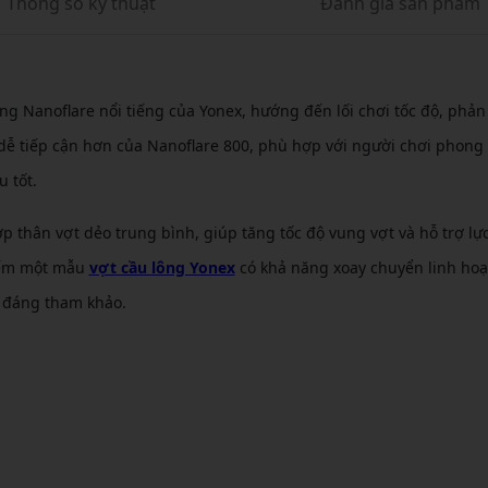
Thông số kỹ thuật
Đánh giá sản phẩm
g Nanoflare nổi tiếng của Yonex, hướng đến lối chơi tốc độ, phản 
 dễ tiếp cận hơn của Nanoflare 800, phù hợp với người chơi phong 
 tốt.
p thân vợt dẻo trung bình, giúp tăng tốc độ vung vợt và hỗ trợ lự
kiếm một mẫu
vợt cầu lông Yonex
có khả năng xoay chuyển linh hoạ
t đáng tham khảo.