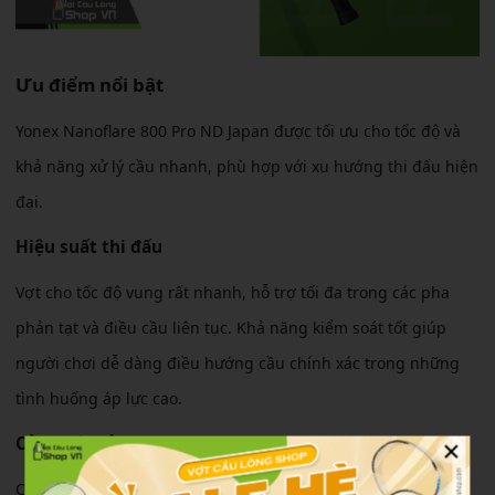
Ưu điểm nổi bật
Yonex Nanoflare 800 Pro ND Japan được tối ưu cho tốc độ và
khả năng xử lý cầu nhanh, phù hợp với xu hướng thi đấu hiện
đại.
Hiệu suất thi đấu
Vợt cho tốc độ vung rất nhanh, hỗ trợ tối đa trong các pha
phản tạt và điều cầu liên tục. Khả năng kiểm soát tốt giúp
người chơi dễ dàng điều hướng cầu chính xác trong những
tình huống áp lực cao.
×
Cảm giác sử dụng
Cảm giác cầm nhẹ, linh hoạt và dễ làm quen. Người chơi có