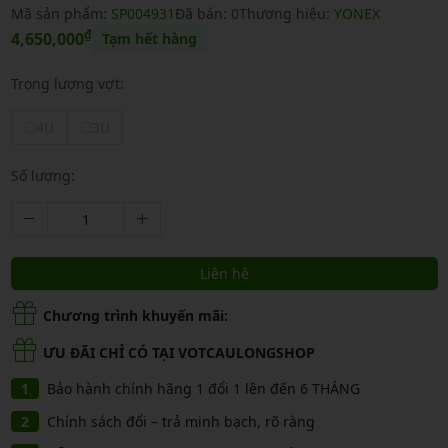
Mã sản phẩm:
SP004931
Đã bán:
0
Thương hiệu:
YONEX
₫
4,650,000
Tạm hết hàng
Trọng lượng vợt:
4U
3U
Số lượng:
Liên hệ
Chương trình khuyến mãi:
ƯU ĐÃI CHỈ CÓ TẠI VOTCAULONGSHOP
Bảo hành chính hãng 1 đổi 1 lên đến 6 THÁNG
Chính sách đổi – trả minh bạch, rõ ràng