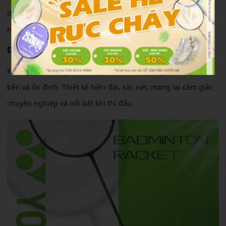
thể xử lý cầu nhanh mà không tốn quá nhiều lực, đặc biệt
hiệu quả trong đánh đôi hoặc lối chơi tốc độ cao.
Độ bền & thiết kế
Khung vợt được gia cố bằng vật liệu cao cấp giúp tăng độ
bền và ổn định. Thiết kế hiện đại, sắc nét, mang lại cảm giác
chuyên nghiệp và nổi bật khi thi đấu.