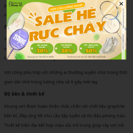
×
phông cầu và điều cầu cuối sân mà không cần dùng quá
nhiều sức.
Cảm giác sử dụng
Yonex Nanoflare Clear cho cảm giác cầm thoải mái, thân thiện
với cổ tay. Người chơi mới có thể dễ dàng làm quen nhờ độ
linh hoạt cao và khả năng kiểm soát cầu tốt.
Vợt cũng phù hợp với những ai thường xuyên chơi trong thời
gian dài nhờ trọng lượng nhẹ và ít gây mỏi tay.
Độ bền & thiết kế
Khung vợt được hoàn thiện chắc chắn với chất liệu graphite
bền bỉ, đáp ứng tốt nhu cầu tập luyện và thi đấu phong trào.
Thiết kế hiện đại kết hợp màu sắc trẻ trung giúp cây vợt nổi