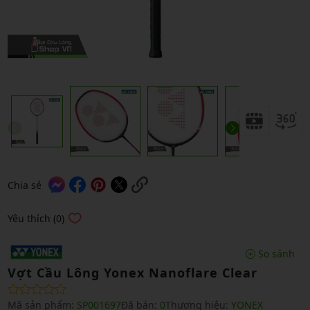
Chia sẻ
Yêu thích (0)
So sánh
Vợt Cầu Lông Yonex Nanoflare Clear
Mã sản phẩm:
SP001697
Đã bán:
0
Thương hiệu:
YONEX