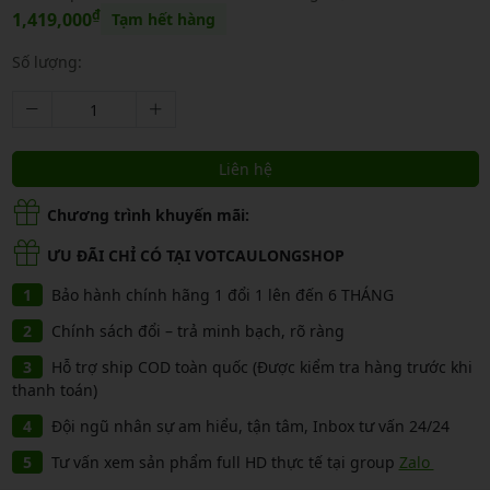
₫
1,419,000
Tạm hết hàng
Số lượng:
Liên hệ
Chương trình khuyến mãi:
ƯU ĐÃI CHỈ CÓ TẠI VOTCAULONGSHOP
Bảo hành chính hãng 1 đổi 1 lên đến 6 THÁNG
Chính sách đổi – trả minh bạch, rõ ràng
Hỗ trợ ship COD toàn quốc (Được kiểm tra hàng trước khi
thanh toán)
Đội ngũ nhân sự am hiểu, tận tâm, Inbox tư vấn 24/24
Tư vấn xem sản phẩm full HD thực tế tại group
Zalo