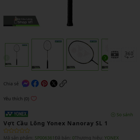
Chia sẻ
Yêu thích (0)
So sánh
Vợt Cầu Lông Yonex Nanoray SL 1
Mã sản phẩm:
SP006361
Đã bán:
0
Thương hiệu:
YONEX