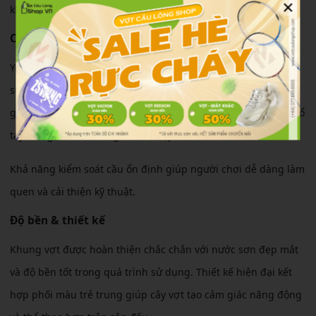
×
khá khi thực hiện các pha phông cầu và điều cầu cuối sân.
Cảm giác sử dụng
Yonex Nanoray SL 1 mang lại cảm giác cầm nhẹ tay và ít tốn
sức khi chơi trong thời gian dài. Thân vợt có độ dẻo vừa phải
giúp hỗ trợ lực hiệu quả, đặc biệt phù hợp với người có lực cổ
tay trung bình hoặc người mới tập chơi.
Khả năng kiểm soát cầu ổn định giúp người chơi dễ dàng làm
quen và cải thiện kỹ thuật.
Độ bền & thiết kế
Khung vợt được hoàn thiện chắc chắn với nước sơn đẹp mắt
và độ bền tốt trong quá trình sử dụng. Thiết kế hiện đại kết
hợp phối màu trẻ trung giúp cây vợt tạo cảm giác năng động