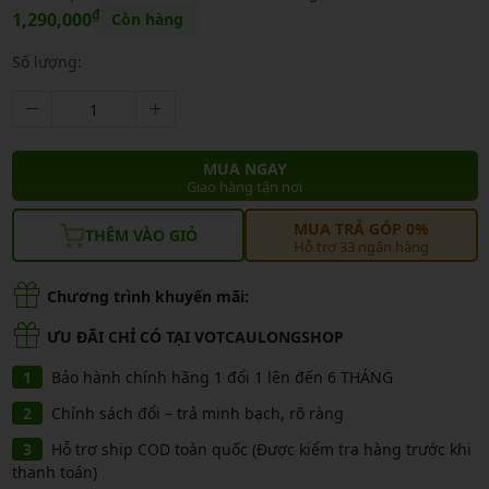
₫
1,290,000
Còn hàng
Số lượng:
MUA NGAY
Giao hàng tận nơi
MUA TRẢ GÓP 0%
THÊM VÀO GIỎ
Hỗ trợ 33 ngân hàng
Chương trình khuyến mãi:
ƯU ĐÃI CHỈ CÓ TẠI VOTCAULONGSHOP
Bảo hành chính hãng 1 đổi 1 lên đến 6 THÁNG
Chính sách đổi – trả minh bạch, rõ ràng
Hỗ trợ ship COD toàn quốc (Được kiểm tra hàng trước khi
thanh toán)