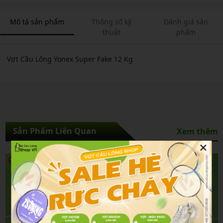
Mô tả sản phẩm
Thông số kỹ
Đánh giá sản
thuật
phẩm
Vợt Cầu Lông Yonex Super Fake 12 Kg
Sản Phẩm Liên Quan
Xem thêm
×
5%