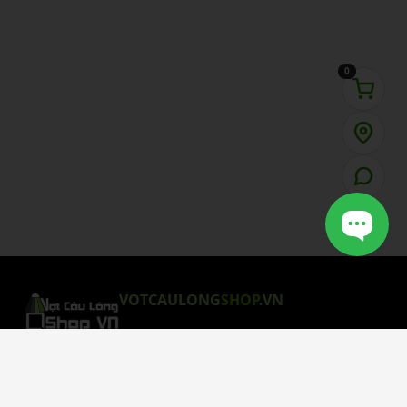
0
VOTCAULONG
SHOP
.VN
CHÍNH SÁCH MUA HÀNG