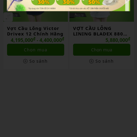
Vợt Cầu Lông Victor
VỢT CẦU LÔNG
Drivex 12 Chính Hãng
LINING BLADEX 880
₫
₫
SHIDA 2026 CHÍNH
₫
4,195,000
- 4,400,000
5,880,000
HÃNG
Chọn mua
Chọn mua
So sánh
So sánh