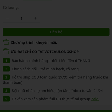
Số lượng:
Liên hệ
Chương trình khuyến mãi:
ƯU ĐÃI CHỈ CÓ TẠI VOTCAULONGSHOP
Bảo hành chính hãng 1 đổi 1 lên đến 6 THÁNG
Chính sách đổi – trả minh bạch, rõ ràng
Hỗ trợ ship COD toàn quốc (Được kiểm tra hàng trước khi
thanh toán)
Đội ngũ nhân sự am hiểu, tận tâm, Inbox tư vấn 24/24
Tư vấn xem sản phẩm full HD thực tế tại group
Zalo