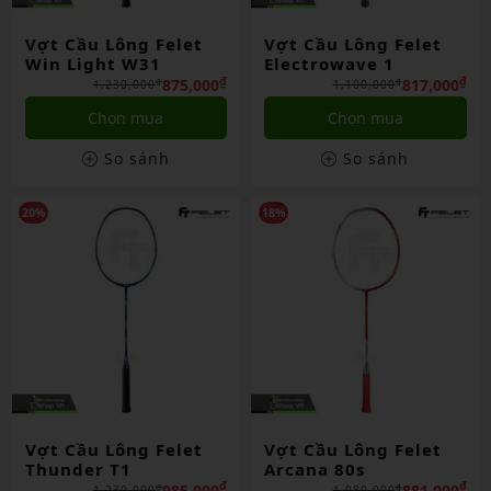
Vợt Cầu Lông Felet
Vợt Cầu Lông Felet
Win Light W31
Electrowave 1
₫
₫
875,000
817,000
₫
₫
1,230,000
1,100,000
Chọn mua
Chọn mua
So sánh
So sánh
20%
18%
Vợt Cầu Lông Felet
Vợt Cầu Lông Felet
Thunder T1
Arcana 80s
₫
₫
985,000
881,000
₫
₫
1,230,000
1,080,000