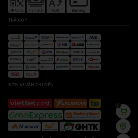
TRẢ GÓP
ĐƠN VỊ VẬN CHUYỂN
0