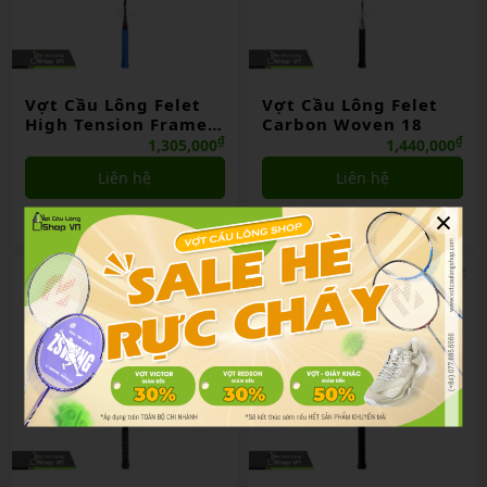
Vợt Cầu Lông Felet
Vợt Cầu Lông Felet
High Tension Frame
Carbon Woven 18
28
₫
₫
1,305,000
1,440,000
Liên hệ
Liên hệ
×
So sánh
So sánh