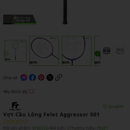
Chia sẻ
Yêu thích (0)
So sánh
Vợt Cầu Lông Felet Aggressor 001
Mã sản phẩm:
SP002224
Đã bán:
0
Thương hiệu:
FELET