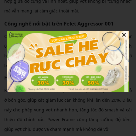
hợp giữa độ cứng và linh hoạt, giúp vợt không bị “cứng nhắc”
mà vẫn mang lại cảm giác thoải mái.
Công nghệ nổi bật trên Felet Aggressor 001
×
Công nghệ là điểm nhấn giúp vợt cầu lông Felet Aggressor
001 vượt trội so với đối thủ. Các tính năng tiên tiến được tích
hợp nhằm tối ưu hóa hiệu suất, từ giảm cản gió đến tăng độ
bền.
Hệ thống khung Power Frame chắc chắn
Khung Power Frame sử dụng thiết kế hộp vuông với rãnh nhỏ
ở bốn góc, giúp cắt giảm lực cản không khí lên đến 20%. Điều
này cho phép vung vợt nhanh hơn, tăng tốc độ smash và cải
thiện độ chính xác. Power Frame cũng tăng cường độ bền,
giúp vợt chịu được va chạm mạnh mà không dễ vỡ.