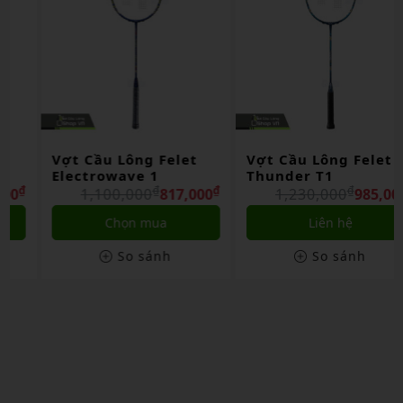
Vợt Cầu Lông Felet
Vợt Cầu Lông Felet
Electrowave 1
Thunder T1
₫
₫
₫
₫
1,100,000
817,000
1,230,000
985,000
Chọn mua
Liên hệ
So sánh
So sánh