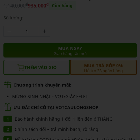
₫
₫
1,140,000
935,000
Còn hàng
Số lượng:
MUA NGAY
Giao hàng tận nơi
MUA TRẢ GÓP 0%
THÊM VÀO GIỎ
Hỗ trợ 33 ngân hàng
Chương trình khuyến mãi:
MỪNG SINH NHẬT - VỢT/GIÀY FELET
ƯU ĐÃI CHỈ CÓ TẠI VOTCAULONGSHOP
Bảo hành chính hãng 1 đổi 1 lên đến 6 THÁNG
Chính sách đổi – trả minh bạch, rõ ràng
Hỗ trợ ship COD toàn quốc (Được kiểm tra hàng trước khi