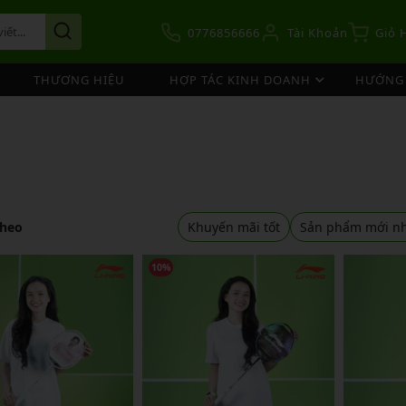
0776856666
Tài Khoản
Giỏ 
THƯƠNG HIỆU
HỢP TÁC KINH DOANH
HƯỚNG 
CẦU LÔNG YONEX
U LÔNG YONEX
CẦU LÔNG YONEX
ALO YONEX
CẦU LÔNG
IỆN MÁY ĐAN
BẢNG CHIẾT KHẤU ĐẠI LÝ
CẦU LÔNG YONEX
VỢT CẦU LÔNG IXE
ÁO CẦU LÔNG
QUẦN CẦU LÔNG
CẦU LÔNG LINING
U LÔNG LINING
CẦU LÔNG LINING
ALO LINING
CÁN CẦU LÔNG
ALO PICKLEBALL
NHƯỢNG QUYỀN VỢT CẦU LÔNG SH
CẦU LÔNG VICTOR
VỢT CẦU LÔNG KAMITO
Áo Cầu Lông Yonex
Quần Cầu Lông Yon
CẦU LÔNG VICTOR
U LÔNG HUNDRED
CẦU LÔNG VICTOR
ALO VICTOR
ẦU LÔNG
PICKLEBALL
Áo Cầu Lông Lining
Quần Cầu Lông Lin
CẦU LÔNG LINING
VỢT CẦU LÔNG KAWASAKI
CẦU LÔNG MIZUNO
U LÔNG FLYPOWER
CẦU LÔNG KID
ALO HUNDRED
U LÔNG
Áo Cầu Lông Hundred
Quần Cầu Lông Ku
theo
Khuyến mãi tốt
Sản phẩm mới nh
CẦU LÔNG MIZUNO
VỢT CẦU LÔNG KLINT
Áo Cầu Lông Kid
Quần Cầu Lông Vic
CẦU LÔNG HUNDRED
U LÔNG KID
 CẦU LÔNG KUMPOO
ALO MIZUNO
Áo Cầu Lông Flypower
Quần Cầu Lông Kid
10%
CẦU LÔNG HUNDRED
VỢT CẦU LÔNG KUMPOO
CẦU LÔNG APACS
ALO APAVI
CẦU LÔNG XP
ALO KAMITO
GIÀY PICKLEBALL
PHỤ KIỆN PICKL
CẦU LÔNG APACS
VỢT CẦU LÔNG PROKENNEX
CẦU LÔNG LEFUS
Giày Asics
Bóng Pickleball
CẦU LÔNG FELET
VỢT CẦU LÔNG REVILO
Túi/balo Pickleball
CẦU LÔNG WIKA
CẦU LÔNG FLYPOWER
VỢT CẦU LÔNG TENWAY