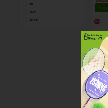
1,442,0
Đỏ
Chọn
Gray
Green
30%
Hồng
Moon (xanh)
Pink
Sun (vàng)
Trắng
Twilight Purple
Vợt C
White
Aeron
Chính
Xanh
1,610,0
Chọn
20%