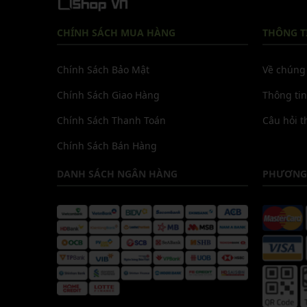
CHÍNH SÁCH MUA HÀNG
THÔNG T
Chính Sách Bảo Mật
Về chúng 
Chính Sách Giao Hàng
Thông tin
Chính Sách Thanh Toán
Câu hỏi 
Chính Sách Bán Hàng
DANH SÁCH NGÂN HÀNG
PHƯƠNG