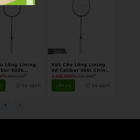
u Lông Lining
Vợt Cầu Lông Lining
ibar 900b
3d Calibar 900i Chính
 Hãng
Hãng
₫
₫
₫
₫
0
3,800,000
4,690,000
4,750,000
ệ
So sánh
Liên hệ
So sánh
9