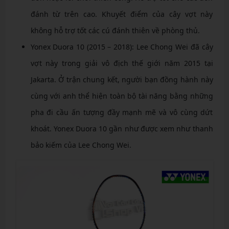
đánh từ trên cao. Khuyết điểm của cây vợt này
không hỗ trợ tốt các cú đánh thiên về phòng thủ.
Yonex Duora 10 (2015 – 2018): Lee Chong Wei đã cây
vợt này trong giải vô địch thế giới năm 2015 tại
Jakarta. Ở trận chung kết, người bạn đồng hành này
cùng với anh thể hiện toàn bộ tài năng bằng những
pha đi cầu ấn tượng đầy mạnh mẽ và vô cùng dứt
khoát. Yonex Duora 10 gần như được xem như thanh
bảo kiếm của Lee Chong Wei.