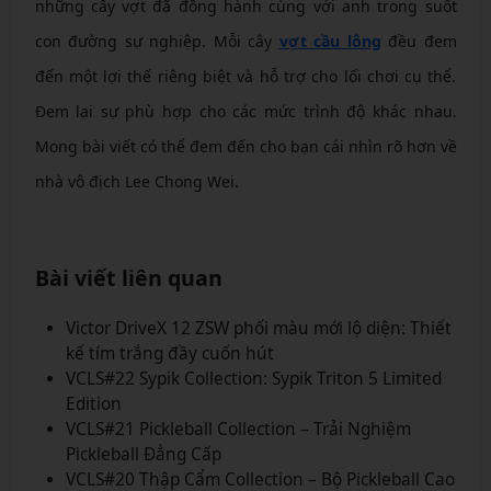
những cây vợt đã đồng hành cùng với anh trong suốt
con đường sự nghiệp. Mỗi cây
vợt cầu lông
đều đem
đến một lợi thế riêng biệt và hỗ trợ cho lối chơi cụ thể.
Đem lại sự phù hợp cho các mức trình độ khác nhau.
Mong bài viết có thể đem đến cho bạn cái nhìn rõ hơn về
nhà vô địch Lee Chong Wei.
Bài viết liên quan
Victor DriveX 12 ZSW phối màu mới lộ diện: Thiết
kế tím trắng đầy cuốn hút
VCLS#22 Sypik Collection: Sypik Triton 5 Limited
Edition
VCLS#21 Pickleball Collection – Trải Nghiệm
Pickleball Đẳng Cấp
VCLS#20 Thập Cẩm Collection – Bộ Pickleball Cao