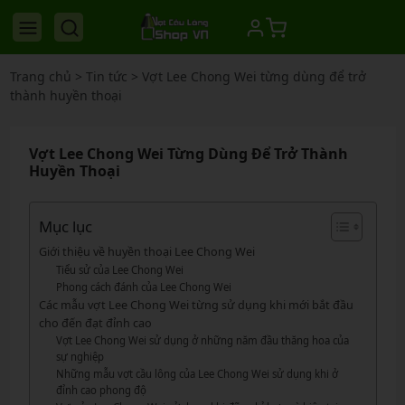
Trang chủ
>
Tin tức
>
Vợt Lee Chong Wei từng dùng để trở
thành huyền thoại
Vợt Lee Chong Wei Từng Dùng Để Trở Thành
Huyền Thoại
Mục lục
Giới thiệu về huyền thoại Lee Chong Wei
Tiểu sử của Lee Chong Wei
Phong cách đánh của Lee Chong Wei
Các mẫu vợt Lee Chong Wei từng sử dụng khi mới bắt đầu
cho đến đạt đỉnh cao
Vợt Lee Chong Wei sử dụng ở những năm đầu thăng hoa của
sự nghiệp
Những mẫu vợt cầu lông của Lee Chong Wei sử dụng khi ở
đỉnh cao phong độ