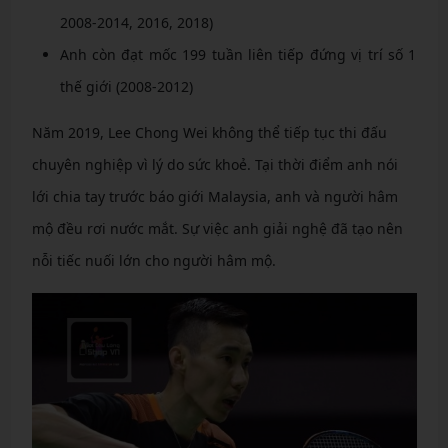
2008-2014, 2016, 2018)
Anh còn đạt mốc 199 tuần liên tiếp đứng vị trí số 1
thế giới (2008-2012)
Năm 2019, Lee Chong Wei không thể tiếp tục thi đấu
chuyên nghiệp vì lý do sức khoẻ. Tại thời điểm anh nói
lới chia tay trước báo giới Malaysia, anh và người hâm
mộ đều rơi nước mắt. Sự việc anh giải nghệ đã tạo nên
nỗi tiếc nuối lớn cho người hâm mộ.