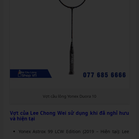
Vợt cầu lông Yonex Duora 10
Vợt của Lee Chong Wei sử dụng khi đã nghỉ hưu
và hiện tại
Yonex Astrox 99 LCW Edition (2019 – Hiện tại): Lee