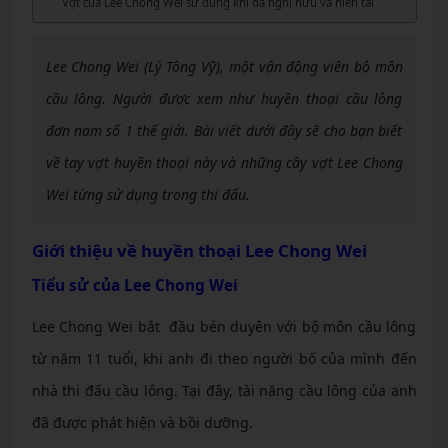
Vợt của Lee Chong Wei sử dụng khi đã nghỉ hưu và hiện tại
Lee Chong Wei (Lý Tông Vỹ), một vận động viên bộ môn
cầu lông. Người được xem như huyền thoại cầu lông
đơn nam số 1 thế giới. Bài viết dưới đây sẽ cho bạn biết
về tay vợt huyền thoại này và những cây vợt Lee Chong
Wei từng sử dụng trong thi đấu.
Giới thiệu về huyền thoại Lee Chong Wei
Tiểu sử của Lee Chong Wei
Lee Chong Wei bắt đầu bén duyên với bộ môn cầu lông
từ năm 11 tuổi, khi anh đi theo người bố của mình đến
nhà thi đấu cầu lông. Tại đây, tài năng cầu lông của anh
đã được phát hiện và bồi dưỡng.