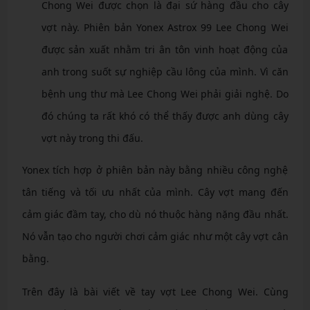
Chong Wei được chọn là đại sứ hàng đầu cho cây
vợt này. Phiên bản Yonex Astrox 99 Lee Chong Wei
được sản xuất nhằm tri ân tôn vinh hoạt động của
anh trong suốt sự nghiệp cầu lông của mình. Vì căn
bệnh ung thư mà Lee Chong Wei phải giải nghệ. Do
đó chúng ta rất khó có thể thấy được anh dùng cây
vợt này trong thi đấu.
Yonex tích hợp ở phiên bản này bằng nhiều công nghệ
tân tiếng và tối ưu nhất của mình. Cây vợt mang đến
cảm giác đầm tay, cho dù nó thuộc hàng nặng đầu nhất.
Nó vẫn tạo cho người chơi cảm giác như một cây vợt cân
bằng.
Trên đây là bài viết về tay vợt Lee Chong Wei. Cùng