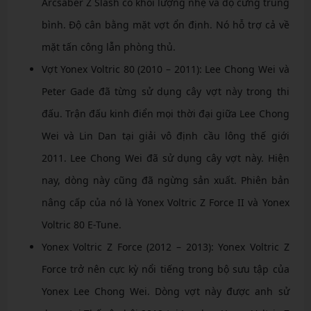
Arcsaber Z Slash có khối lượng nhẹ và độ cứng trung
bình. Độ cân bằng mặt vợt ổn định. Nó hỗ trợ cả về
mặt tấn công lẫn phòng thủ.
Vợt Yonex Voltric 80 (2010 – 2011): Lee Chong Wei và
Peter Gade đã từng sử dụng cây vợt này trong thi
đấu. Trận đấu kinh điển mọi thời đại giữa Lee Chong
Wei và Lin Dan tại giải vô định cầu lông thế giới
2011. Lee Chong Wei đã sử dụng cây vợt này. Hiện
nay, dòng này cũng đã ngừng sản xuất. Phiên bản
nâng cấp của nó là Yonex Voltric Z Force II và Yonex
Voltric 80 E-Tune.
Yonex Voltric Z Force (2012 – 2013): Yonex Voltric Z
Force trở nên cực kỳ nổi tiếng trong bộ sưu tập của
Yonex Lee Chong Wei. Dòng vợt này được anh sử