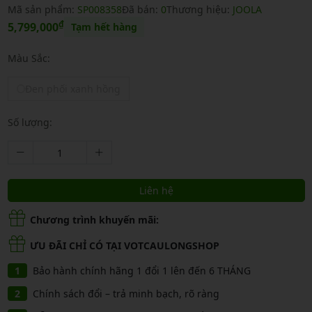
Mã sản phẩm:
SP008358
Đã bán:
0
Thương hiệu:
JOOLA
₫
5,799,000
Tạm hết hàng
Màu Sắc:
Đen phối xanh hồng
Số lượng:
Liên hệ
Chương trình khuyến mãi:
ƯU ĐÃI CHỈ CÓ TẠI VOTCAULONGSHOP
Bảo hành chính hãng 1 đổi 1 lên đến 6 THÁNG
Chính sách đổi – trả minh bạch, rõ ràng