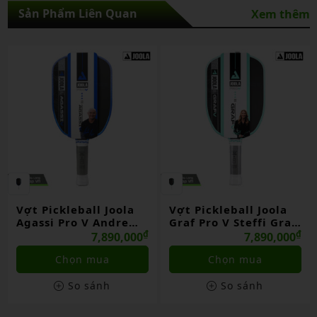
Sản Phẩm Liên Quan
Xem thêm
ickleball Joola
Vợt Pickleball Joola
Vợt Pic
i Pro V Andre
Graf Pro V Steffi Graf
Pro V 
i Royal Blue
₫
Seaside Green
₫
Johns B
7,890,000
7,890,000
Chọn mua
Chọn mua
So sánh
So sánh