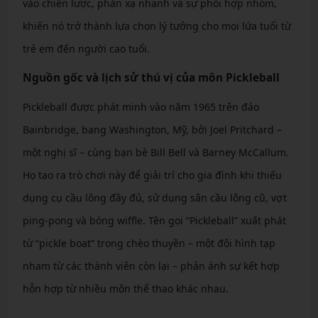
vào chiến lược, phản xạ nhanh và sự phối hợp nhóm,
khiến nó trở thành lựa chọn lý tưởng cho mọi lứa tuổi từ
trẻ em đến người cao tuổi.
Nguồn gốc và lịch sử thú vị của môn Pickleball
Pickleball được phát minh vào năm 1965 trên đảo
Bainbridge, bang Washington, Mỹ, bởi Joel Pritchard –
một nghị sĩ – cùng bạn bè Bill Bell và Barney McCallum.
Họ tạo ra trò chơi này để giải trí cho gia đình khi thiếu
dụng cụ cầu lông đầy đủ, sử dụng sân cầu lông cũ, vợt
ping-pong và bóng wiffle. Tên gọi “Pickleball” xuất phát
từ “pickle boat” trong chèo thuyền – một đội hình tạp
nham từ các thành viên còn lại – phản ánh sự kết hợp
hỗn hợp từ nhiều môn thể thao khác nhau.