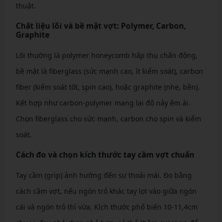
thuật.
Chất liệu lõi và bề mặt vợt: Polymer, Carbon,
Graphite
Lõi thường là polymer honeycomb hấp thụ chấn động,
bề mặt là fiberglass (sức mạnh cao, ít kiểm soát), carbon
fiber (kiểm soát tốt, spin cao), hoặc graphite (nhẹ, bền).
Kết hợp như carbon-polymer mang lại độ nảy êm ái.
Chọn fiberglass cho sức mạnh, carbon cho spin và kiểm
soát.
Cách đo và chọn kích thước tay cầm vợt chuẩn
Tay cầm (grip) ảnh hưởng đến sự thoải mái. Đo bằng
cách cầm vợt, nếu ngón trỏ khác tay lọt vào giữa ngón
cái và ngón trỏ thì vừa. Kích thước phổ biến 10-11,4cm