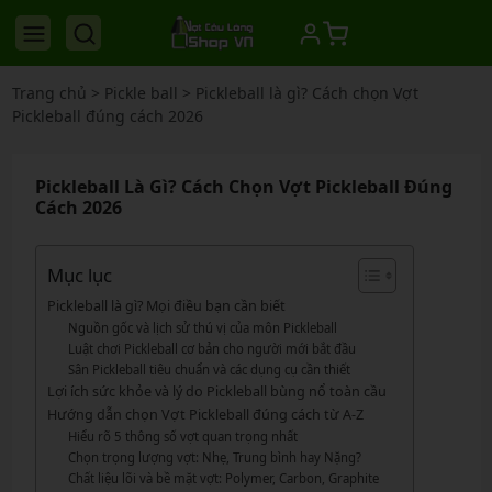
Trang chủ
>
Pickle ball
>
Pickleball là gì? Cách chọn Vợt
Pickleball đúng cách 2026
Pickleball Là Gì? Cách Chọn Vợt Pickleball Đúng
Cách 2026
Mục lục
Pickleball là gì? Mọi điều bạn cần biết
Nguồn gốc và lịch sử thú vị của môn Pickleball
Luật chơi Pickleball cơ bản cho người mới bắt đầu
Sân Pickleball tiêu chuẩn và các dụng cụ cần thiết
Lợi ích sức khỏe và lý do Pickleball bùng nổ toàn cầu
Hướng dẫn chọn Vợt Pickleball đúng cách từ A-Z
Hiểu rõ 5 thông số vợt quan trọng nhất
Chọn trọng lượng vợt: Nhẹ, Trung bình hay Nặng?
Chất liệu lõi và bề mặt vợt: Polymer, Carbon, Graphite