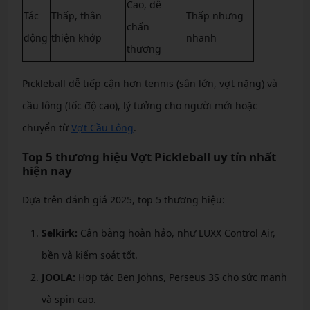
Cao, dễ
Tác
Thấp, thân
Thấp nhưng
chấn
động
thiện khớp
nhanh
thương
Pickleball dễ tiếp cận hơn tennis (sân lớn, vợt nặng) và
cầu lông (tốc độ cao), lý tưởng cho người mới hoặc
chuyển từ
Vợt Cầu Lông
.
Top 5 thương hiệu Vợt Pickleball uy tín nhất
hiện nay
Dựa trên đánh giá 2025, top 5 thương hiệu:
Selkirk:
Cân bằng hoàn hảo, như LUXX Control Air,
bền và kiểm soát tốt.
JOOLA:
Hợp tác Ben Johns, Perseus 3S cho sức mạnh
và spin cao.