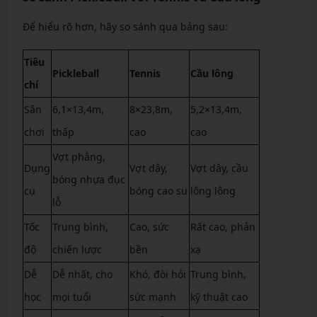
Để hiểu rõ hơn, hãy so sánh qua bảng sau:
Tiêu
Pickleball
Tennis
Cầu lông
chí
Sân
6,1×13,4m,
8×23,8m,
5,2×13,4m,
chơi
thấp
cao
cao
Vợt phẳng,
Dụng
Vợt dây,
Vợt dây, cầu
bóng nhựa đục
cụ
bóng cao su
lông lông
lỗ
Tốc
Trung bình,
Cao, sức
Rất cao, phản
độ
chiến lược
bền
xạ
Dễ
Dễ nhất, cho
Khó, đòi hỏi
Trung bình,
học
mọi tuổi
sức mạnh
kỹ thuật cao