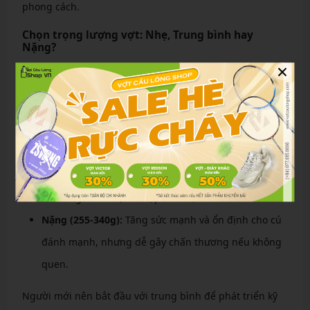
phong cách.
Chọn trọng lượng vợt: Nhẹ, Trung bình hay
Nặng?
×
Trọng lượng vợt dao động 198-340g:
Nhẹ (198-226g):
Dễ vung, lý tưởng cho người mới
hoặc chơi kiểm soát, giảm mỏi tay nhưng ít sức
mạnh.
Trung bình (226-255g):
Cân bằng tốt nhất, phù hợp
đa số người chơi, kết hợp sức mạnh và kiểm soát.
Nặng (255-340g):
Tăng sức mạnh và ổn định cho cú
đánh mạnh, nhưng dễ gây chấn thương nếu không
quen.
Người mới nên bắt đầu với trung bình để phát triển kỹ