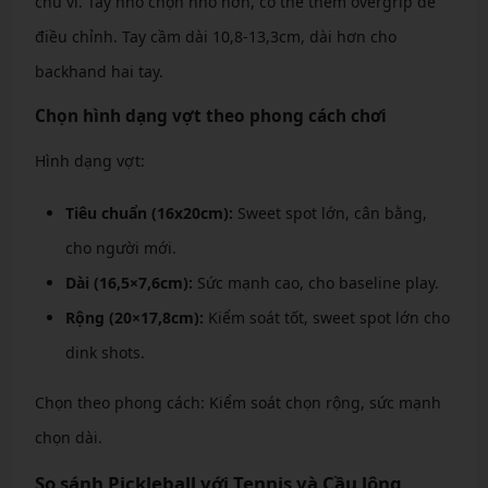
chu vi. Tay nhỏ chọn nhỏ hơn, có thể thêm overgrip để
điều chỉnh. Tay cầm dài 10,8-13,3cm, dài hơn cho
backhand hai tay.
Chọn hình dạng vợt theo phong cách chơi
Hình dạng vợt:
Tiêu chuẩn (16x20cm):
Sweet spot lớn, cân bằng,
cho người mới.
Dài (16,5×7,6cm):
Sức mạnh cao, cho baseline play.
Rộng (20×17,8cm):
Kiểm soát tốt, sweet spot lớn cho
dink shots.
Chọn theo phong cách: Kiểm soát chọn rộng, sức mạnh
chọn dài.
So sánh Pickleball với Tennis và Cầu lông