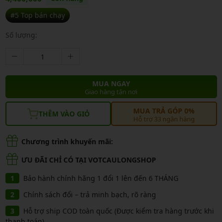
#5 Top bán chạy
Số lượng:
MUA NGAY
Giao hàng tận nơi
MUA TRẢ GÓP 0%
THÊM VÀO GIỎ
Hỗ trợ 33 ngân hàng
Chương trình khuyến mãi:
ƯU ĐÃI CHỈ CÓ TẠI VOTCAULONGSHOP
Bảo hành chính hãng 1 đổi 1 lên đến 6 THÁNG
Chính sách đổi – trả minh bạch, rõ ràng
Hỗ trợ ship COD toàn quốc (Được kiểm tra hàng trước khi
thanh toán)