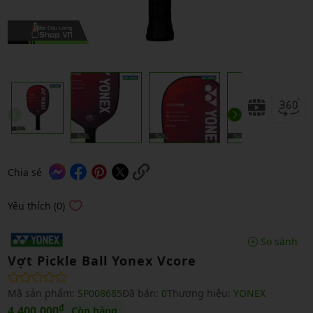
Chia sẻ
Yêu thích (0)
So sánh
Vợt Pickle Ball Yonex Vcore
Mã sản phẩm:
SP008685
Đã bán:
0
Thương hiệu:
YONEX
₫
4,400,000
Còn hàng