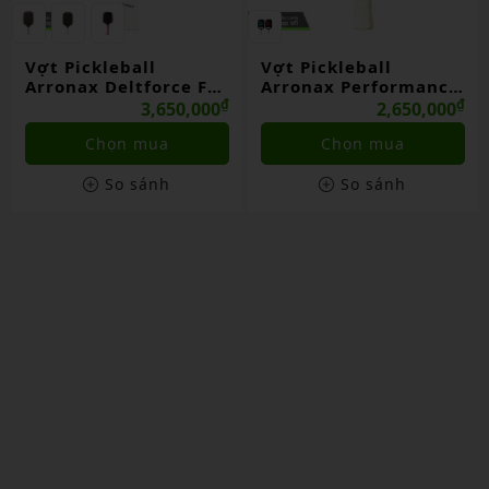
Vợt Pickleball
Vợt Pickle Ball
Arronax Performance
Arronax Elite X1
₫
001
₫
₫
2,650,000
2,650,000
Chọn mua
Liên hệ
So sánh
So sánh