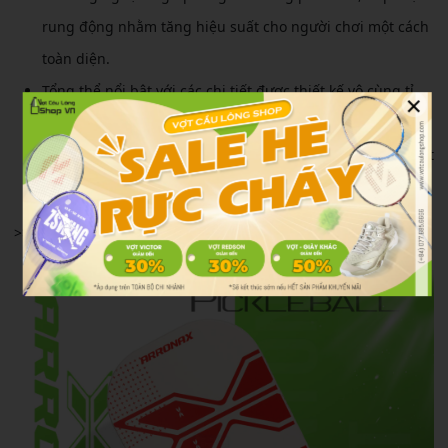
rung động nhằm tăng hiệu suất cho người chơi một cách
toàn diện.
Tổng thể nổi bật với các chi tiết được thiết kế vô cùng tỉ
×
mỉ, nhiều phiên bản màu sắc hiện đại để người chơi đa
dạng lựa chọn cùng với logo Arronax được in trên mặt vợt
nhằm khẳng định thương hiệu.
>>Xem thêm nhiều mẫu vợt pickleball tại Vợt Cầu Lông Shop .