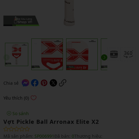
Chia sẻ
Yêu thích (0)
So sánh
Vợt Pickle Ball Arronax Elite X2
Mã sản phẩm:
SP006991
Đã bán:
0
Thương hiệu: