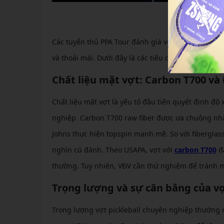
Tiêu chí cốt lõ
Các tuyển thủ PPA Tour đánh giá vợt pickleball dựa
và thoải mái. Dưới đây là các tiêu chí chính, được ư
Chất liệu mặt vợt: Carbon T700 và
Chất liệu mặt vợt là yếu tố đầu tiên quyết định độ
nghiệp. Carbon T700 raw fiber được ưa chuộng nhất
Johns thực hiện topspin mạnh mẽ. So với fibergl
nghìn cú đánh. Theo USAPA, vợt với
carbon T700
đạ
thường. Tuy nhiên, VĐV cần thử nghiệm để tránh m
Trọng lượng và sự cân bằng của vợ
Trọng lượng vợt pickleball chuyên nghiệp thường 