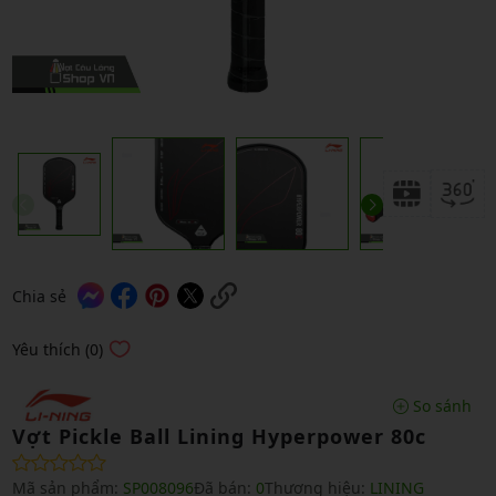
Chia sẻ
Yêu thích (0)
So sánh
Vợt Pickle Ball Lining Hyperpower 80c
Mã sản phẩm:
SP008096
Đã bán:
0
Thương hiệu:
LINING