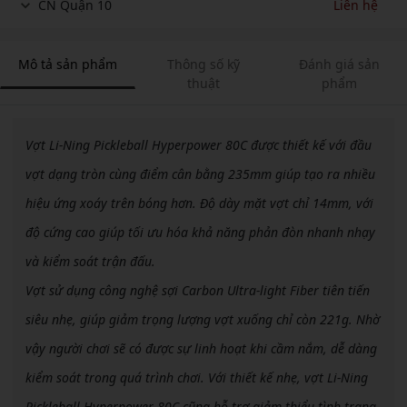
CN Quận 10
Liên hệ
Mô tả sản phẩm
Thông số kỹ
Đánh giá sản
thuật
phẩm
Vợt Li-Ning Pickleball Hyperpower 80C được thiết kế với đầu
vợt dạng tròn cùng điểm cân bằng 235mm giúp tạo ra nhiều
hiệu ứng xoáy trên bóng hơn. Độ dày mặt vợt chỉ 14mm, với
độ cứng cao giúp tối ưu hóa khả năng phản đòn nhanh nhạy
và kiểm soát trận đấu.
Vợt sử dụng công nghệ sợi Carbon Ultra-light Fiber tiên tiến
siêu nhẹ, giúp giảm trọng lượng vợt xuống chỉ còn 221g. Nhờ
vậy người chơi sẽ có được sự linh hoạt khi cầm nắm, dễ dàng
kiểm soát trong quá trình chơi. Với thiết kế nhẹ, vợt Li-Ning
Pickleball Hyperpower 80C cũng hỗ trợ giảm thiểu tình trạng