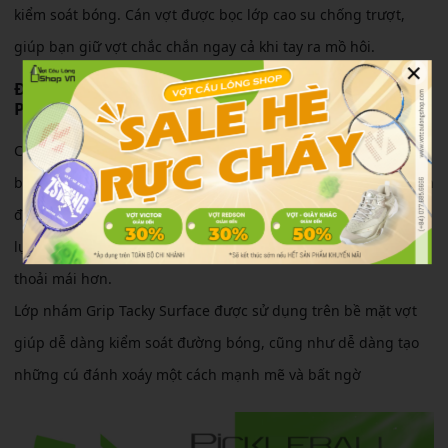
kiểm soát bóng. Cán vợt được bọc lớp cao su chống trượt,
giúp bạn giữ vợt chắc chắn ngay cả khi tay ra mồ hôi.
×
Điểm nổi bật của vợt Pickleball Lining Hyper
Power 80C
Công nghệ lõi tổ ong PP Honeycomb giúp cải thiện cảm giác
bóng, hỗ trợ kiểm soát đường bóng tốt hơn, tăng cường sự ổn
định khi thực hiện các cú đánh mạnh và góp phần giảm áp
lực lên cổ tay cũng như khuỷu tay, mang lại trải nghiệm chơi
thoải mái hơn.
Lớp nhám Grip Tacky Surface được sử dụng trên bề mặt vợt
giúp dễ dàng kiểm soát đường bóng, cũng như dễ dàng tạo
những cú đánh xoáy một cách mạnh mẽ và bất ngờ