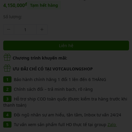
₫
4,150,000
Tạm hết hàng
Số lượng:
Liên hệ
Chương trình khuyến mãi:
ƯU ĐÃI CHỈ CÓ TẠI VOTCAULONGSHOP
Bảo hành chính hãng 1 đổi 1 lên đến 6 THÁNG
Chính sách đổi – trả minh bạch, rõ ràng
Hỗ trợ ship COD toàn quốc (Được kiểm tra hàng trước khi
thanh toán)
Đội ngũ nhân sự am hiểu, tận tâm, Inbox tư vấn 24/24
Tư vấn xem sản phẩm full HD thực tế tại group
Zalo