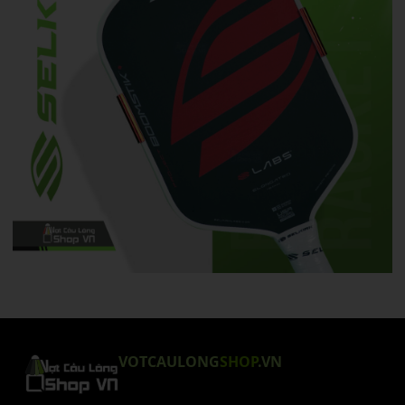
VOTCAULONG
SHOP
.VN