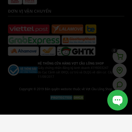
ĐƠN VỊ VẬN CHUYỂN
0
HỆ THỐNG CỬA HÀNG VỢT CẦU LÔNG SHOP
Giấy chứng nhận đăng ký kinh doanh 41Y8003247
do Cục Cảnh sát ĐKQL cư trú và DLQG về dân cư. Cấp ngày
11/08/2017
Copyright © 2019 Bản quyền website thuộc về Vợt Cầu Lông Shop.