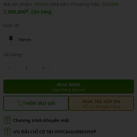
Mã sản phẩm:
SP009120
Đã bán:
0
Thương hiệu:
SELKIRK
₫
7,999,000
Còn hàng
Kích cỡ:
16mm
Số lượng:
MUA NGAY
Giao hàng tận nơi
MUA TRẢ GÓP 0%
THÊM VÀO GIỎ
Hỗ trợ 33 ngân hàng
Chương trình khuyến mãi:
ƯU ĐÃI CHỈ CÓ TẠI VOTCAULONGSHOP