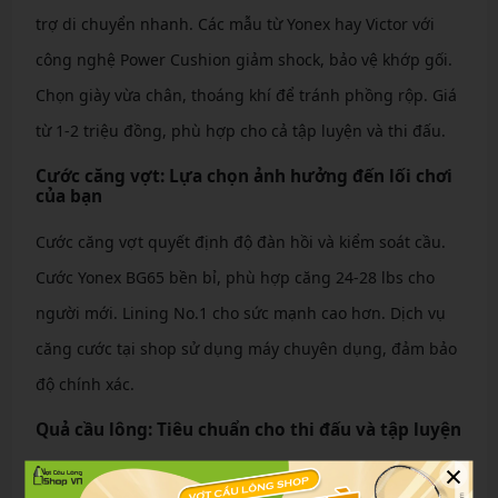
trợ di chuyển nhanh. Các mẫu từ Yonex hay Victor với
công nghệ Power Cushion giảm shock, bảo vệ khớp gối.
Chọn giày vừa chân, thoáng khí để tránh phồng rộp. Giá
từ 1-2 triệu đồng, phù hợp cho cả tập luyện và thi đấu.
Cước căng vợt: Lựa chọn ảnh hưởng đến lối chơi
của bạn
Cước căng vợt quyết định độ đàn hồi và kiểm soát cầu.
Cước Yonex BG65 bền bỉ, phù hợp căng 24-28 lbs cho
người mới. Lining No.1 cho sức mạnh cao hơn. Dịch vụ
căng cước tại shop sử dụng máy chuyên dụng, đảm bảo
độ chính xác.
Quả cầu lông: Tiêu chuẩn cho thi đấu và tập luyện
×
Quả cầu lông chính hãng như Yonex AS-50 ổn định quỹ