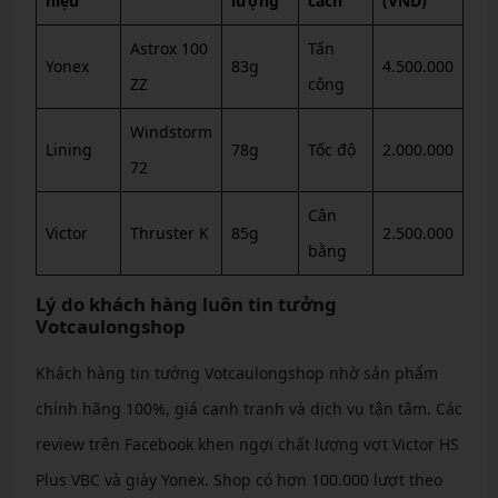
hiệu
lượng
cách
(VND)
Astrox 100
Tấn
Yonex
83g
4.500.000
ZZ
công
Windstorm
Lining
78g
Tốc độ
2.000.000
72
Cân
Victor
Thruster K
85g
2.500.000
bằng
Lý do khách hàng luôn tin tưởng
Votcaulongshop
Khách hàng tin tưởng Votcaulongshop nhờ sản phẩm
chính hãng 100%, giá cạnh tranh và dịch vụ tận tâm. Các
review trên Facebook khen ngợi chất lượng vợt Victor HS
Plus VBC và giày Yonex. Shop có hơn 100.000 lượt theo