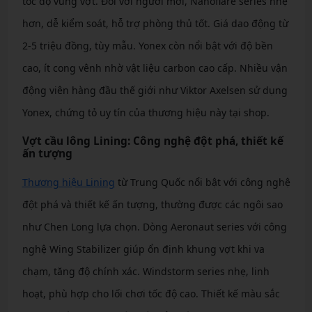
tốc độ vung vợt. Đối với người mới, Nanoflare series nhẹ
hơn, dễ kiểm soát, hỗ trợ phòng thủ tốt. Giá dao động từ
2-5 triệu đồng, tùy mẫu. Yonex còn nổi bật với độ bền
cao, ít cong vênh nhờ vật liệu carbon cao cấp. Nhiều vận
động viên hàng đầu thế giới như Viktor Axelsen sử dụng
Yonex, chứng tỏ uy tín của thương hiệu này tại shop.
Vợt cầu lông Lining: Công nghệ đột phá, thiết kế
ấn tượng
Thương hiệu Lining
từ Trung Quốc nổi bật với công nghệ
đột phá và thiết kế ấn tượng, thường được các ngôi sao
như Chen Long lựa chọn. Dòng Aeronaut series với công
nghệ Wing Stabilizer giúp ổn định khung vợt khi va
chạm, tăng độ chính xác. Windstorm series nhẹ, linh
hoạt, phù hợp cho lối chơi tốc độ cao. Thiết kế màu sắc