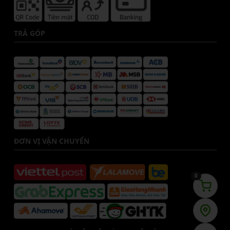
TRẢ GÓP
ĐƠN VỊ VẬN CHUYỂN
0