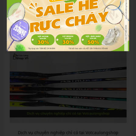
đạo, bền lâu. Chọn loại lông ngỗng cho thi đấu, lông vịt
cho tập luyện. Shop cung cấp theo hộp, giá hợp lý, giúp
bạn duy trì chất lượng trận đấu.
Dịch vụ chuyên nghiệp chỉ có tại
Votcaulongshop
Dịch vụ chuyên nghiệp chỉ có tại Votcaulongshop