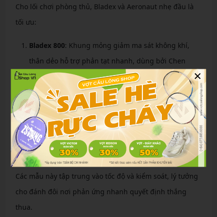
Cho lối chơi phòng thủ, Bladex và Aeronaut nhẹ đầu là
tối ưu:
Bladex 800
: Khung mỏng giảm ma sát không khí,
thân dẻo hỗ trợ phản tạt nhanh, dùng bởi Chen
×
Long.
Aeronaut 7000I
: Công nghệ Hollow Shaft tăng khả
năng điều hướng, trọng lượng 5U cho tốc độ vung
vượt trội.
G-Force Superlite 3600
: Thiết kế siêu nhẹ, thân đàn
hồi giúp đẩy cầu chính xác từ tuyến sau.
Các mẫu này tập trung vào tốc độ và kiểm soát, lý tưởng
cho đánh đôi nơi phản ứng nhanh quyết định thắng
thua.