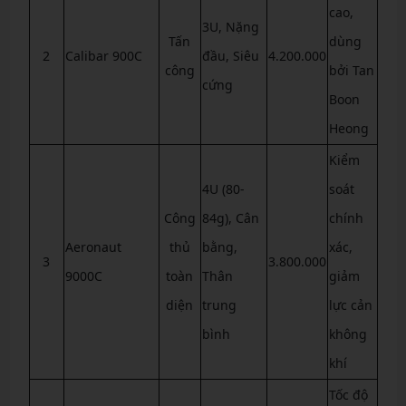
cao,
3U, Nặng
Tấn
dùng
2
Calibar 900C
đầu, Siêu
4.200.000
công
bởi Tan
cứng
Boon
Heong
Kiểm
4U (80-
soát
Công
84g), Cân
chính
Aeronaut
thủ
bằng,
xác,
3
3.800.000
9000C
toàn
Thân
giảm
diện
trung
lực cản
bình
không
khí
Tốc độ