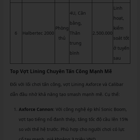
Linh
4U, Cân
hoạt,
bằng,
Phòng
kiểm
6
Halbertec 2000
Thân
2.500.000
thủ
soát tốt
trung
ở tuyến
bình
sau
Top Vợt Lining Chuyên Tấn Công Mạnh Mẽ
Đối với lối chơi tấn công, vợt Lining Axforce và Calibar
dẫn đầu nhờ khả năng tạo smash mạnh mẽ. Cụ thể:
Axforce Cannon
: Với công nghệ ép khí Sonic Boom,
vợt tạo tiếng nổ đanh thép, tăng tốc độ cầu lên 15%
so với thế hệ trước. Phù hợp cho người chơi có lực
cổ tay mạnh, giá khoảng 3 triệu VND.