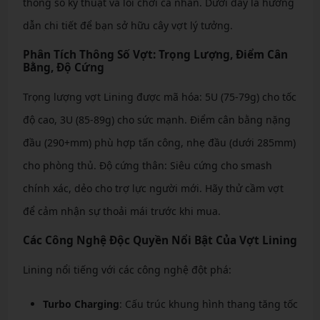
thông số kỹ thuật và lối chơi cá nhân. Dưới đây là hướng
dẫn chi tiết để bạn sở hữu cây vợt lý tưởng.
Phân Tích Thông Số Vợt: Trọng Lượng, Điểm Cân
Bằng, Độ Cứng
Trọng lượng vợt Lining được mã hóa: 5U (75-79g) cho tốc
độ cao, 3U (85-89g) cho sức mạnh. Điểm cân bằng nặng
đầu (290+mm) phù hợp tấn công, nhẹ đầu (dưới 285mm)
cho phòng thủ. Độ cứng thân: Siêu cứng cho smash
chính xác, dẻo cho trợ lực người mới. Hãy thử cầm vợt
để cảm nhận sự thoải mái trước khi mua.
Các Công Nghệ Độc Quyền Nổi Bật Của Vợt Lining
Lining nổi tiếng với các công nghệ đột phá:
Turbo Charging
: Cấu trúc khung hình thang tăng tốc