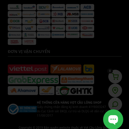
ĐƠN VỊ VẬN CHUYỂN
0
HỆ THỐNG CỬA HÀNG VỢT CẦU LÔNG SHOP
Giấy chứng nhận đăng ký kinh doanh 41Y8003247
do Cục Cảnh sát ĐKQL cư trú và DLQG về dân cư. Cấp ngày
11/08/2017
Copyright © 2019 Bản quyền website thuộc về Vợt Cầu Lông Shop.