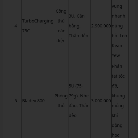
vung
Công
3U, Cân
nhanh,
TurboCharging
thủ
4
bằng,
2.900.000
dùng
75C
toàn
Thân dẻo
bởi Loh
diện
Kean
Yew
Phản
tạt tốc
5U (75-
độ,
Phòng
79g), Nhẹ
khung
5
Bladex 800
3.000.000
thủ
đầu, Thân
mỏng
dẻo
khí
động
học