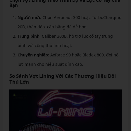
Chọn Vợt Lining Theo Trình Độ Và Lực Cổ Tay Của
Bạn
Người mới
: Chọn Aeronaut 300 hoặc TurboCharging
20D, thân dẻo, cân bằng để dễ học.
Trung bình
: Calibar 300B, hỗ trợ lực cổ tay trung
bình với công thủ linh hoạt.
Chuyên nghiệp
: Axforce 90 hoặc Bladex 800, đòi hỏi
lực mạnh cho hiệu suất đỉnh cao.
So Sánh Vợt Lining Với Các Thương Hiệu Đối
Thủ Lớn