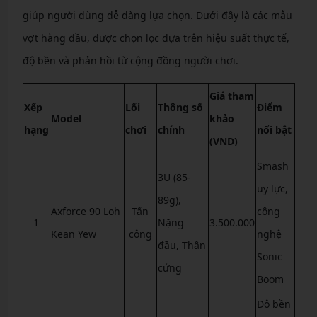
giúp người dùng dễ dàng lựa chọn. Dưới đây là các mẫu
vợt hàng đầu, được chọn lọc dựa trên hiệu suất thực tế,
độ bền và phản hồi từ cộng đồng người chơi.
Giá tham
Xếp
Lối
Thông số
Điểm
Model
khảo
hạng
chơi
chính
nổi bật
(VND)
Smash
3U (85-
uy lực,
89g),
Axforce 90 Loh
Tấn
công
1
Nặng
3.500.000
Kean Yew
công
nghệ
đầu, Thân
Sonic
cứng
Boom
Độ bền