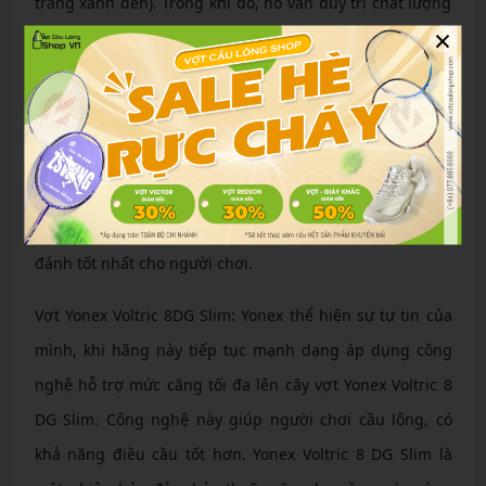
trắng xanh đen). Trong khi đó, nó vẫn duy trì chất lượng
×
tương tự như phiên bản trước. Dòng này được thiết kế
cho lông thủ ưu thích sự cân bằng, cân bằng giữa nhanh
nhẹn và sức mạnh.
Vợt Cầu Lông Yonex Voltric LT 20I: là một phiên bản có
giá thành thấp. Nhưng Yonex Voltric LT 20I vẫn được tích
hợp nhiều công nghệ cao và vẫn mang lại cảm giác
đánh tốt nhất cho người chơi.
Vợt Yonex Voltric 8DG Slim: Yonex thể hiện sự tự tin của
mình, khi hãng này tiếp tục mạnh dạng áp dụng công
nghệ hỗ trợ mức căng tối đa lên cây vợt Yonex Voltric 8
DG Slim. Công nghệ này giúp người chơi cầu lông, có
khả năng điều cầu tốt hơn. Yonex Voltric 8 DG Slim là