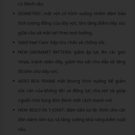
cú đánh cầu.
ISOMETRIC: mặt vợt có hình vuông nhằm đảm bảo
tính tương đồng của dây vợt, làm tăng điểm tiếp xúc
giữa cầu và mặt vợt theo mọi hướng.
Solid Feel Core: hấp thụ chấn và chống sốc.
NEW GROMMET PATTERN: giảm áp lực lên các gen
nhựa, tránh xoắn dây, giảm ma sát cho dây và tăng
độ bền cho dây vợt.
AERO BOX FRAME mặt khung hình vuông để giảm
sức cản của không khí và động lực cho vợt và giúp
người chơi tung đòn đánh một cách mạnh mẽ.
NEW BIULT-IN T-JOINT: đảm bảo sự ổn định cho các
đòn dánh liên tục và tăng cường khả năng kiểm soát
cầu.