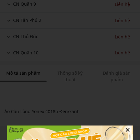
CN Quận 9
Liên hệ
CN Tân Phú 2
Liên hệ
CN Thủ Đức
Liên hệ
CN Quận 10
Liên hệ
Mô tả sản phẩm
Thông số kỹ
Đánh giá sản
thuật
phẩm
Áo Cầu Lông Yonex 4018b Đen/xanh
×