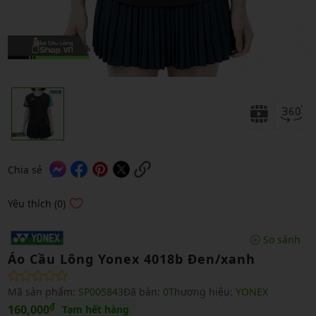
Chia sẻ
Yêu thích (0)
So sánh
Áo Cầu Lông Yonex 4018b Đen/xanh
Mã sản phẩm:
SP005843
Đã bán:
0
Thương hiệu:
YONEX
₫
160,000
Tạm hết hàng