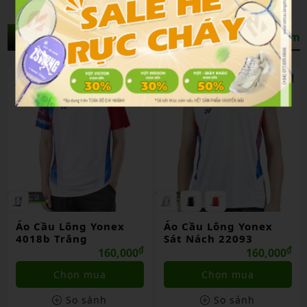
Sản Phẩm Liên Quan
Xem thêm
Áo Cầu Lông Yonex
Áo Cầu Lông Yonex
4018b Trắng
Sát Nách 22093
₫
₫
160,000
160,000
Chọn mua
Chọn mua
So sánh
So sánh