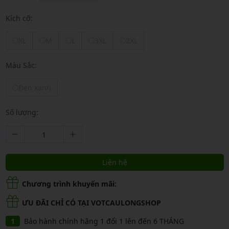
Kích cỡ:
XL
M
L
3XL
2XL
Màu Sắc:
Đen xanh
Số lượng:
Liên hệ
Chương trình khuyến mãi:
ƯU ĐÃI CHỈ CÓ TẠI VOTCAULONGSHOP
Bảo hành chính hãng 1 đổi 1 lên đến 6 THÁNG